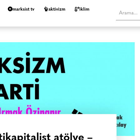
marksist tv
aktivizm
i̇klim
ikapitalist atölye –