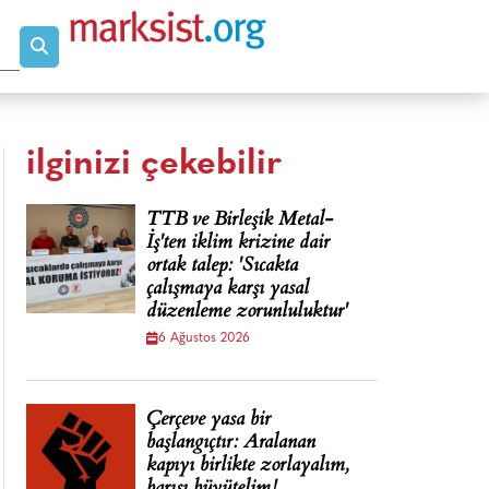
ilginizi çekebilir
TTB ve Birleşik Metal-
İş'ten iklim krizine dair
ortak talep: 'Sıcakta
çalışmaya karşı yasal
düzenleme zorunluluktur'
6 Ağustos 2026
Çerçeve yasa bir
başlangıçtır: Aralanan
kapıyı birlikte zorlayalım,