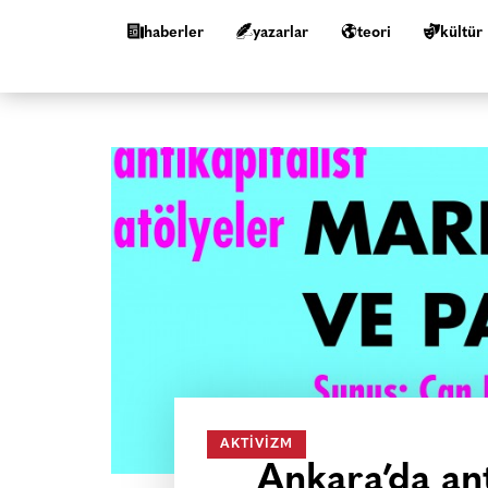
haberler
yazarlar
teori
kültür
AKTIVIZM
Ankara’da ant