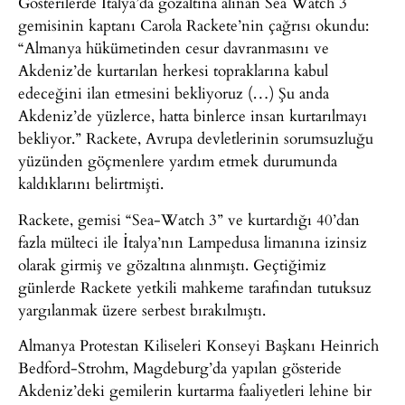
Gösterilerde İtalya’da gözaltına alınan Sea Watch 3
gemisinin kaptanı Carola Rackete’nin çağrısı okundu:
“Almanya hükümetinden cesur davranmasını ve
Akdeniz’de kurtarılan herkesi topraklarına kabul
edeceğini ilan etmesini bekliyoruz (…) Şu anda
Akdeniz’de yüzlerce, hatta binlerce insan kurtarılmayı
bekliyor.” Rackete, Avrupa devletlerinin sorumsuzluğu
yüzünden göçmenlere yardım etmek durumunda
kaldıklarını belirtmişti.
Rackete, gemisi “Sea-Watch 3” ve kurtardığı 40’dan
fazla mülteci ile İtalya’nın Lampedusa limanına izinsiz
olarak girmiş ve gözaltına alınmıştı. Geçtiğimiz
günlerde Rackete yetkili mahkeme tarafından tutuksuz
yargılanmak üzere serbest bırakılmıştı.
Almanya Protestan Kiliseleri Konseyi Başkanı Heinrich
Bedford-Strohm, Magdeburg’da yapılan gösteride
Akdeniz’deki gemilerin kurtarma faaliyetleri lehine bir