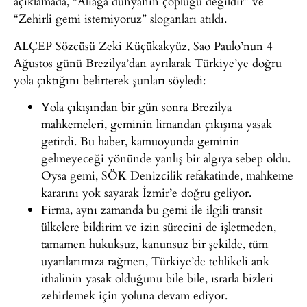
açıklamada, “Aliağa dünyanın çöplüğü değildir” ve
“Zehirli gemi istemiyoruz” sloganları atıldı.
ALÇEP Sözcüsü Zeki Küçükakyüz, Sao Paulo’nun 4
Ağustos günü Brezilya’dan ayrılarak Türkiye’ye doğru
yola çıktığını belirterek şunları söyledi:
Yola çıkışından bir gün sonra Brezilya
mahkemeleri, geminin limandan çıkışına yasak
getirdi. Bu haber, kamuoyunda geminin
gelmeyeceği yönünde yanlış bir algıya sebep oldu.
Oysa gemi, SÖK Denizcilik refakatinde, mahkeme
kararını yok sayarak İzmir’e doğru geliyor.
Firma, aynı zamanda bu gemi ile ilgili transit
ülkelere bildirim ve izin sürecini de işletmeden,
tamamen hukuksuz, kanunsuz bir şekilde, tüm
uyarılarımıza rağmen, Türkiye’de tehlikeli atık
ithalinin yasak olduğunu bile bile, ısrarla bizleri
zehirlemek için yoluna devam ediyor.