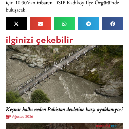
için 10:30’dan itibaren DSİP Kadıköy İlçe Örgütü’nde
buluşacak.
ilginizi çekebilir
Keşmir halkı neden Pakistan devletine karşı ayaklanıyor?
9 Ağustos 2026