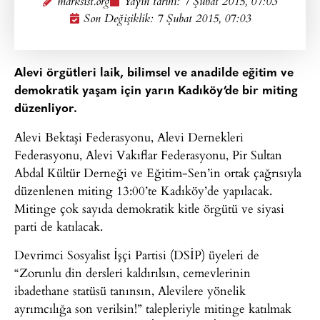
marksist.org
Yayın tarihi:
7 Şubat 2015, 07:03
Son Değişiklik: 7 Şubat 2015, 07:03
Alevi örgütleri laik, bilimsel ve anadilde eğitim ve
demokratik yaşam için yarın Kadıköy’de bir miting
düzenliyor.
Alevi Bektaşi Federasyonu, Alevi Dernekleri
Federasyonu, Alevi Vakıflar Federasyonu, Pir Sultan
Abdal Kültür Derneği ve Eğitim-Sen’in ortak çağrısıyla
düzenlenen miting 13:00’te Kadıköy’de yapılacak.
Mitinge çok sayıda demokratik kitle örgütü ve siyasi
parti de katılacak.
Devrimci Sosyalist İşçi Partisi (DSİP) üyeleri de
“Zorunlu din dersleri kaldırılsın, cemevlerinin
ibadethane statüsü tanınsın, Alevilere yönelik
ayrımcılığa son verilsin!” talepleriyle mitinge katılmak