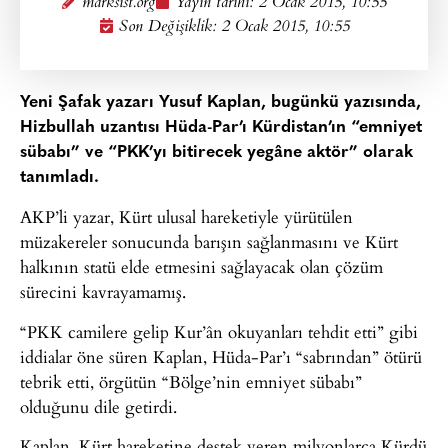
marksist.org
Yayın tarihi:
2 Ocak 2015, 10:55
Son Değişiklik: 2 Ocak 2015, 10:55
Yeni Şafak yazarı Yusuf Kaplan, bugünkü yazısında,
Hizbullah uzantısı Hüda-Par’ı Kürdistan’ın “emniyet
sübabı” ve “PKK’yı bitirecek yegâne aktör” olarak
tanımladı.
AKP’li yazar, Kürt ulusal hareketiyle yürütülen
müzakereler sonucunda barışın sağlanmasını ve Kürt
halkının statü elde etmesini sağlayacak olan çözüm
sürecini kavrayamamış.
“PKK camilere gelip Kur’ân okuyanları tehdit etti” gibi
iddialar öne süren Kaplan, Hüda-Par’ı “sabrından” ötürü
tebrik etti, örgütün “Bölge’nin emniyet sübabı”
olduğunu dile getirdi.
Kaplan, Kürt hareketine destek veren milyonlarca Kürdü