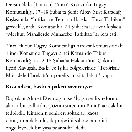
Dersim’deki (Tunceli) 4’üncü Komando Tugay
Komutanlığı, 17-18 Şubat’ta Şehit Albay Suat Karadağ
Kışlası’nda, “İntikal ve Temasta Harekat Tarzı Tatbikatı”
gerçekleştirdi. Komutanlık, 24 Şubat’ta ise aynı kışlada
“Meskun Mahallerde Muharebe Tatbikatı”nı icra etti.
2’nci Hudut Tugay Komutanlığı harekat komutasındaki
1’inci Komando Tugayı 2’nci Komando Tabur
Komutanlığı ise 9-15 Şubat’ta Hakkari’nin Çukurca
ilçesi Kavuşak, Baski ve Işıklı bölgelerinde “Teröristle
Mücadele Harekatı’na yönelik arazi tatbikatı” yaptı.
Kısa adam, baskıcı paketi savunuyor
Başbakan Ahmet Davutoğlu ise “İç güvenlik reformu,
alınan bir tedbirdir. Çözüm sürecinin önünü açacak bir
tedbirdir. Kimsenin şehirleri sokakları kaosa
dönüştürerek kardeşlik projesini sabote etmesini
engelleyecek bir yasa tasarısıdır” dedi.