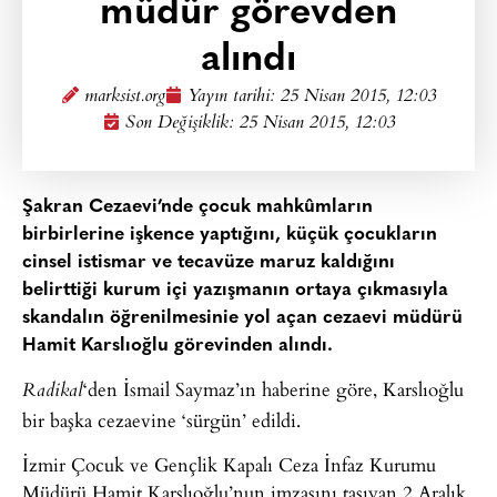
müdür görevden
alındı
marksist.org
Yayın tarihi:
25 Nisan 2015, 12:03
Son Değişiklik: 25 Nisan 2015, 12:03
Şakran Cezaevi’nde çocuk mahkûmların
birbirlerine işkence yaptığını, küçük çocukların
cinsel istismar ve tecavüze maruz kaldığını
belirttiği kurum içi yazışmanın ortaya çıkmasıyla
skandalın öğrenilmesinie yol açan cezaevi müdürü
Hamit Karslıoğlu görevinden alındı.
‘den İsmail Saymaz’ın haberine göre, Karslıoğlu
Radikal
bir başka cezaevine ‘sürgün’ edildi.
İzmir Çocuk ve Gençlik Kapalı Ceza İnfaz Kurumu
Müdürü Hamit Karslıoğlu’nun imzasını taşıyan 2 Aralık