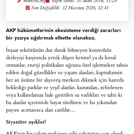
marksist.org
Yayın tarihi:
10 Mart 2016, 11:28
Son Değişiklik: 12 Haziran 2026, 12:41
AKP hükümetlerinin ekosisteme verdiği zararları
bir yazıya sığdırmak elbette olanaksız.
İnşaat sektörünün dur durak bilmeyen kontrolsüz
ilerleyişi karşısında yenik düşen kentsel ya da kırsal
ormanlar, enerji politikaları uğruna özel işletmelere tahsis
edilen doğal güzellikler ve yaşam alanları, kapitalizmin
her an üstüne bir alışveriş merkezi dikmek için hazırda
beklediği parklar ve yeşil alanlar, kurutulan, zehirlenen
veya kullanılamaz hale getirilen su varlıkları ve tabii ki
bu alanlar içerisinde hayat sürdüren ve bu yıkımdan
payını acımasızca alan canlılar…
Siyanüre aşıklar!
AKP’nin bir yıkım makinesi gibi çalıştığına son olarak