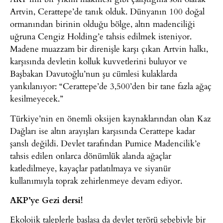
Artvin, Cerattepe’de tanık olduk. Dünyanın 100 doğal
ormanından birinin olduğu bölge, altın madenciliği
uğruna Cengiz Holding’e tahsis edilmek isteniyor.
Madene muazzam bir direnişle karşı çıkan Artvin halkı,
karşısında devletin kolluk kuvvetlerini buluyor ve
Başbakan Davutoğlu’nun şu cümlesi kulaklarda
yankılanıyor: “Cerattepe’de 3,500’den bir tane fazla ağaç
kesilmeyecek.”
Türkiye’nin en önemli oksijen kaynaklarından olan Kaz
Dağları ise altın arayışları karşısında Cerattepe kadar
şanslı değildi. Devlet tarafından Pumice Madencilik’e
tahsis edilen onlarca dönümlük alanda ağaçlar
katledilmeye, kayaçlar patlatılmaya ve siyanür
kullanımıyla toprak zehirlenmeye devam ediyor.
AKP’ye Gezi dersi!
Ekolojik taleplerle başlasa da devlet terörü sebebiyle bir