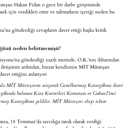
eşarı Hakan Fidan o gece bir darbe girişiminde
k için verdikleri emir ve talimatların içeriği neden bu
’na gönderdiği cevapların davet ettiği başka kritik
üğünü neden belirtmemişti?
syonu’na gönderdiği yazılı metinde, O.K.’nın ihbarından
letişimin ardından, bizzat kendisinin MİT Müsteşarı
vet ettiğini anlatıyor:
onla MİT Müsteşarını arayarak Genelkurmay Karargâhına davet
rgâhında bulunan Kara Kuvvetleri Komutanı ve Gnkur2’inci
may Karargâhına geldiler. MİT Müsteşarı olayı tekrar
nra, 18 Temmuz’da savcılığa tanık olarak verdiği