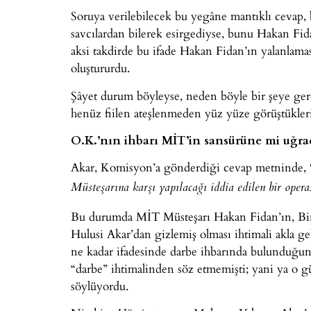
Soruya verilebilecek bu yegâne mantıklı cevap, 
savcılardan bilerek esirgediyse, bunu Hakan Fida
aksi takdirde bu ifade Hakan Fidan’ın yalanlama
oluştururdu.
Şâyet durum böyleyse, neden böyle bir şeye ge
henüz fiilen ateşlenmeden yüz yüze görüştükler
O.K.’nın ihbarı MİT’in sansürüne mi uğra
Akar, Komisyon’a gönderdiği cevap metninde,
Müsteşarına karşı yapılacağı iddia edilen bir operas
Bu durumda MİT Müsteşarı Hakan Fidan’ın, Binb
Hulusi Akar’dan gizlemiş olması ihtimali akla g
ne kadar ifadesinde darbe ihbarında bulunduğun
“darbe” ihtimalinden söz etmemişti; yani ya o g
söylüyordu.