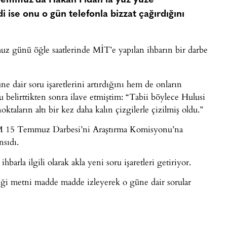
 Temmuz’da Hakan Fidan’la yüz yüze
ise onu o gün telefonla bizzat çağırdığını
z günü öğle saatlerinde MİT’e yapılan ihbarın bir darbe
dair soru işaretlerini artırdığını hem de onların
 belirttikten sonra ilave etmiştim: “Tabii böylece Hulusi
aların altı bir kez daha kalın çizgilerle çizilmiş oldu.”
M 15 Temmuz Darbesi’ni Araştırma Komisyonu’na
nsıdı.
arla ilgili olarak akla yeni soru işaretleri getiriyor.
ği metni madde madde izleyerek o güne dair sorular