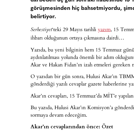
darbeden üç gün sonraki ifadesinde 15
görüşmesinden hiç bahsetmiyordu, şimdi 
belirtiyor.
‘teki 29 Mayıs tarihli
yazım
, 15 Temmu
Serbestiyet
ihbarı olduğunun ortaya çıkmasına dairdi…
Yazıda, bu yeni bilginin hem 15 Temmuz gününe 
aydınlatılması yolunda önemli bir adım olduğunu
Akar ve Hakan Fidan’ın izah etmeleri gereken nokt
O yazıdan bir gün sonra, Hulusi Akar’ın TBM
gönderdiği yazılı cevaplar gazete haberlerine ya
Akar’ın cevapları, 15 Temmuz’da MİT’e yapılan ihb
Bu yazıda, Hulusi Akar’ın Komisyon’a gönderdi
sormaya devam edeceğim.
Akar’ın cevaplarından önce: Özet