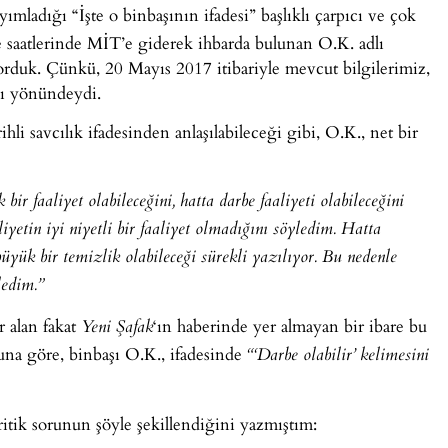
mladığı “İşte o binbaşının ifadesi” başlıklı çarpıcı ve çok
saatlerinde MİT’e giderek ihbarda bulunan O.K. adlı
yorduk. Çünkü, 20 Mayıs 2017 itibariyle mevcut bilgilerimiz,
ğı yönündeydi.
hli savcılık ifadesinden anlaşılabileceği gibi, O.K., net bir
ir faaliyet olabileceğini, hatta darbe faaliyeti olabileceğini
iyetin iyi niyetli bir faaliyet olmadığını söyledim. Hatta
yük bir temizlik olabileceği sürekli yazılıyor. Bu nedenle
ledim.”
r alan fakat
‘ın haberinde yer almayan bir ibare bu
Yeni Şafak
Buna göre, binbaşı O.K., ifadesinde
“‘Darbe olabilir’ kelimesini
itik sorunun şöyle şekillendiğini yazmıştım: