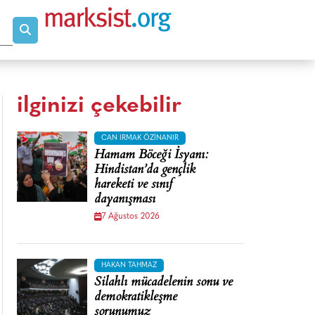
ilginizi çekebilir
CAN IRMAK ÖZINANIR
Hamam Böceği İsyanı:
Hindistan’da gençlik
hareketi ve sınıf
dayanışması
7 Ağustos 2026
HAKAN TAHMAZ
Silahlı mücadelenin sonu ve
demokratikleşme
sorunumuz