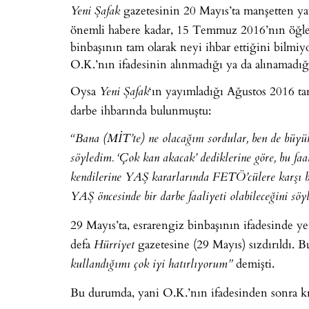
gazetesinin 20 Mayıs’ta manşetten yayı
Yeni Şafak
önemli habere kadar, 15 Temmuz 2016’nın öğle 
binbaşının tam olarak neyi ihbar ettiğini bilmi
O.K.’nın ifadesinin alınmadığı ya da alınamadı
Oysa
‘ın yayımladığı Ağustos 2016 tari
Yeni Şafak
darbe ihbarında bulunmuştu:
“Bana (MİT’te) ne olacağını sordular, ben de büyük b
söyledim. ‘Çok kan akacak’ dediklerine göre, bu faal
kendilerine YAŞ kararlarında FETÖ’cülere karşı bü
YAŞ öncesinde bir darbe faaliyeti olabileceğini söy
29 Mayıs’ta, esrarengiz binbaşının ifadesinde ye
defa
gazetesine (29 Mayıs) sızdırıldı. 
Hürriyet
demişti.
kullandığımı çok iyi hatırlıyorum”
Bu durumda, yani O.K.’nın ifadesinden sonra kr