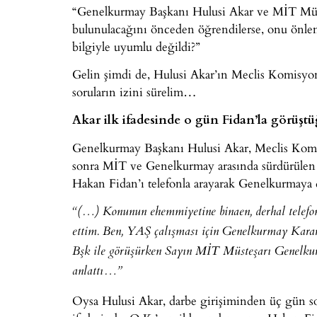
“Genelkurmay Başkanı Hulusi Akar ve MİT Müst
bulunulacağını önceden öğrendilerse, onu önleme
bilgiyle uyumlu değildi?”
Gelin şimdi de, Hulusi Akar’ın Meclis Komisyonu
soruların izini sürelim…
Akar ilk ifadesinde o gün Fidan’la görüşt
Genelkurmay Başkanı Hulusi Akar, Meclis Komi
sonra MİT ve Genelkurmay arasında sürdürülen i
Hakan Fidan’ı telefonla arayarak Genelkurmaya da
“(…) Konunun ehemmiyetine binaen, derhal telef
ettim. Ben, YAŞ çalışması için Genelkurmay Kara
Bşk ile görüşürken Sayın MİT Müsteşarı Genelkur
anlattı…”
Oysa Hulusi Akar, darbe girişiminden üç gün so