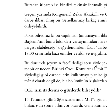
Buradan itibaren ise bir dizi tekinsiz ihtimall
Geçen yazımda Korgeneral Zekai Aksakallı ve O
darbe ihbarı almış bir Genelkurmay birkaç emirle 
önleyebilirdi.
Fakat biliyoruz ki bu yapılmadı (unutmayın, ih
Başkanı’nın bunu bildikleri varsayımından hare
parçası olabileceği” değerlendirilen, fakat “darb
18:00 civarında bazı emirler verildi ve uygulam
Bu durumda şeytanın “sor” dediği soru şöyle şek
tedbirler neden Birinci Ordu Komutanı Ümit D
söylediği gibi darbecilerin kullanmayı planladığ
mâtuf olarak değil de, bir bölümünün kışlalarda
O.K.’nın ifadesini o günlerde bilseydik?
15 Temmuz günü öğle saatlerinde MİT’e giden 
birkaç gün sonra biliniyor olsaydı, Genelkurm