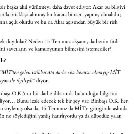
bir başka akıl yürütmeyi daha davet ediyor: Akar bu bilgiyi
n’la ortaklaşa alınmış bir karara binaen yapmış olmalıdır;
sına açık olurdu ve bu da Akar açısından büyük bir risk
rek duydular? Neden 15 Temmuz akşamı, darbenin fitili
ini savcıların ve kamuoyunun bilmesini istemediler?
dı?
“MİT’ten gelen istihbaratta darbe söz konusu olmayıp MİT
diyor.
yon ile ilgiliydi”
aşı O.K.’nın bir darbe ihbarında bulunduğu bilgisini
eliyor… Bunu izale edecek tek bir şey var: Binbaşı O.K. her
u söylemiş olsa da, 15 Temmuz’da MİT’e gittiğinde aslında
ün ne söylediğini yanlış hatırlıyordu ya da düpedüz yalan