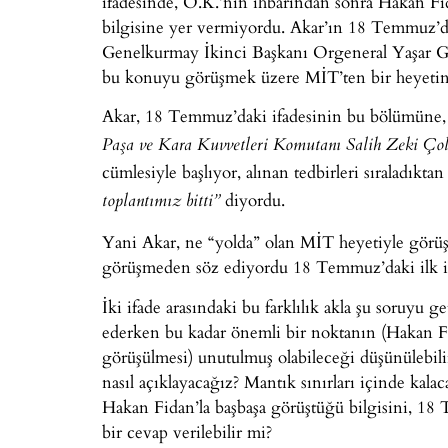
ifadesinde, O.K.’nın ihbarından sonra Hakan Fi
bilgisine yer vermiyordu. Akar’ın 18 Temmuz’d
Genelkurmay İkinci Başkanı Orgeneral Yaşar Güle
bu konuyu görüşmek üzere MİT’ten bir heyetin G
Akar, 18 Temmuz’daki ifadesinin bu bölümüne
Paşa ve Kara Kuvvetleri Komutanı Salih Zeki Çolak
cümlesiyle başlıyor, alınan tedbirleri sıraladıkta
diyordu.
toplantımız bitti”
Yani Akar, ne “yolda” olan MİT heyetiyle gör
görüşmeden söz ediyordu 18 Temmuz’daki ilk 
İki ifade arasındaki bu farklılık akla şu soruyu
ederken bu kadar önemli bir noktanın (Hakan F
görüşülmesi) unutulmuş olabileceği düşünülebil
nasıl açıklayacağız? Mantık sınırları içinde ka
Hakan Fidan’la başbaşa görüştüğü bilgisini, 18
bir cevap verilebilir mi?