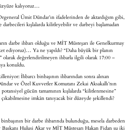
e yüzyüze kalıyoruz…
rgeneral Ümit Dündar’ın ifadelerinden de aktardığım gibi,
darbecileri kışlalarda kilitleyebilir ve darbeyi başlamadan
barın darbe ihbarı olduğu ve MİT Müsteşarı ile Genelkurmay
ket ediyoruz)… Ya ne yapıldı? “Daha büyük bir planın
e” olarak değerlendirilmeyen ihbarla ilgili olarak 17:00 –
aya konuldu.
illeniyor: İhbarcı binbaşının ihbarından sonra alınan
ündar ve Özel Kuvvetler Komutanı Zekai Aksakallı’nın
ı potansiyel gücün tamamının kışlalarda “kilitlenmesine”
n çıkabilmesine imkân tanıyacak bir düzeyde şekillendi?
binbaşının bir darbe ihbarında bulunduğu, mesela darbeden
ay Başkanı Hulusi Akar ve MİT Müsteşarı Hakan Fidan şu iki