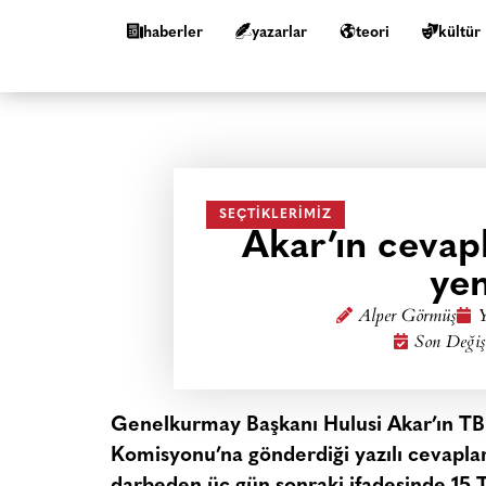
haberler
yazarlar
teori
kültür
SEÇTIKLERIMIZ
Akar’ın cevapl
yen
Alper Görmüş
Y
Son Değiş
Genelkurmay Başkanı Hulusi Akar’ın T
Komisyonu’na gönderdiği yazılı cevaplar,