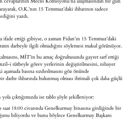
n cevaplarının Meclis Komisyonu’na ulaşmasından bir gün
 arayarak, O.K.’nın 15 Temmuz’daki ihbarının sadece
ediğini yazdı.
a ifade ettiği gibiyse, o zaman Fidan’ın 15 Temmuz’daki
ratın darbeyle ilgili olmadığını söylemesi makul görünüyor.
kalmasını, MİT’in bu amaç doğrultusunda gayret sarf ettiği
tenzil-i rütbeyle görev yerlerinin değiştirilmesini, nihayet
iki aşamada basına sızdırılmasını göz önünde
 darbe ihbarında bulunmuş olması ihtimali çok daha güçlü
yola çıktığımızda ise tablo şöyle şekilleniyor:
aat 18:00 civarında Genelkurmay binasına girdiğinde bir
duğunu biliyordu ve bunu böylece Genelkurmay Başkanı