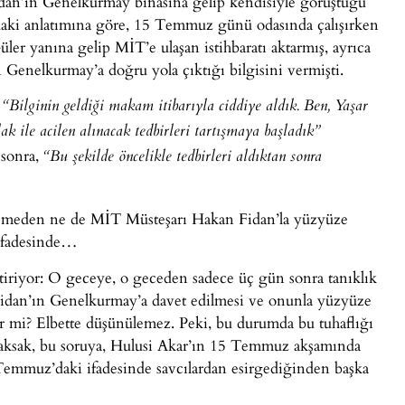
dan’ın Genelkurmay binasına gelip kendisiyle görüştüğü
aki anlatımına göre, 15 Temmuz günü odasında çalışırken
r yanına gelip MİT’e ulaşan istihbaratı aktarmış, ayrıca
enelkurmay’a doğru yola çıktığı bilgisini vermişti.
,
“Bilginin geldiği makam itibarıyla ciddiye aldık. Ben, Yaşar
 ile acilen alınacak tedbirleri tartışmaya başladık”
n sonra,
“Bu şekilde öncelikle tedbirleri aldıktan sonra
üşmeden ne de MİT Müsteşarı Hakan Fidan’la yüzyüze
ifadesinde…
 getiriyor: O geceye, o geceden sadece üç gün sonra tanıklık
idan’ın Genelkurmay’a davet edilmesi ve onunla yüzyüze
ir mi? Elbette düşünülemez. Peki, bu durumda bu tuhaflığı
lacaksak, bu soruya, Hulusi Akar’ın 15 Temmuz akşamında
 Temmuz’daki ifadesinde savcılardan esirgediğinden başka