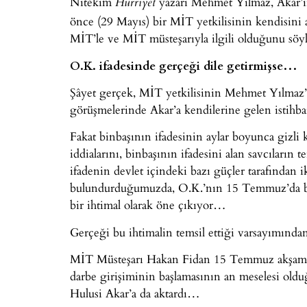
Nitekim
yazarı Mehmet Yılmaz, Akar’ı
Hürriyet
önce (29 Mayıs) bir MİT yetkilisinin kendisini
MİT’le ve MİT müsteşarıyla ilgili olduğunu söyl
O.K. ifadesinde gerçeği dile getirmişse…
Şâyet gerçek, MİT yetkilisinin Mehmet Yılmaz’
görüşmelerinde Akar’a kendilerine gelen istihba
Fakat binbaşının ifadesinin aylar boyunca gizli 
iddialarını, binbaşının ifadesini alan savcıların 
ifadenin devlet içindeki bazı güçler tarafından 
bulundurduğumuzda, O.K.’nın 15 Temmuz’da bir
bir ihtimal olarak öne çıkıyor…
Gerçeği bu ihtimalin temsil ettiği varsayımından 
MİT Müsteşarı Hakan Fidan 15 Temmuz akşamı s
darbe girişiminin başlamasının an meselesi ol
Hulusi Akar’a da aktardı…