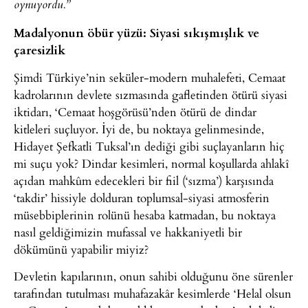
oynuyordu.”
Madalyonun öbür yüzü: Siyasi sıkışmışlık ve
çaresizlik
Şimdi Türkiye’nin seküler-modern muhalefeti, Cemaat
kadrolarının devlete sızmasında gafletinden ötürü siyasi
iktidarı, ‘Cemaat hoşgörüsü’nden ötürü de dindar
kitleleri suçluyor. İyi de, bu noktaya gelinmesinde,
Hidayet Şefkatli Tuksal’ın dediği gibi suçlayanların hiç
mi suçu yok? Dindar kesimleri, normal koşullarda ahlakî
açıdan mahkûm edecekleri bir fiil (‘sızma’) karşısında
‘takdir’ hissiyle dolduran toplumsal-siyasi atmosferin
müsebbiplerinin rolünü hesaba katmadan, bu noktaya
nasıl geldiğimizin mufassal ve hakkaniyetli bir
dökümünü yapabilir miyiz?
Devletin kapılarının, onun sahibi olduğunu öne sürenler
tarafından tutulması muhafazakâr kesimlerde ‘Helal olsun