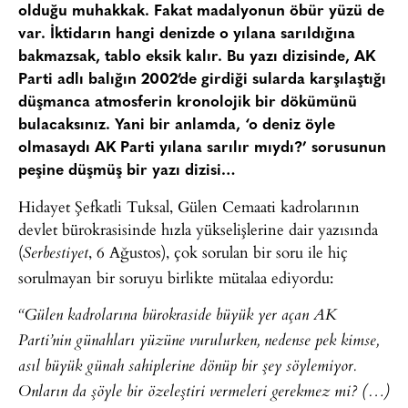
olduğu muhakkak. Fakat madalyonun öbür yüzü de
var. İktidarın hangi denizde o yılana sarıldığına
bakmazsak, tablo eksik kalır. Bu yazı dizisinde, AK
Parti adlı balığın 2002’de girdiği sularda karşılaştığı
düşmanca atmosferin kronolojik bir dökümünü
bulacaksınız. Yani bir anlamda, ‘o deniz öyle
olmasaydı AK Parti yılana sarılır mıydı?’ sorusunun
peşine düşmüş bir yazı dizisi…
Hidayet Şefkatli Tuksal, Gülen Cemaati kadrolarının
devlet bürokrasisinde hızla yükselişlerine dair yazısında
(
, 6 Ağustos), çok sorulan bir soru ile hiç
Serbestiyet
sorulmayan bir soruyu birlikte mütalaa ediyordu:
“Gülen kadrolarına bürokraside büyük yer açan AK
Parti’nin günahları yüzüne vurulurken, nedense pek kimse,
asıl büyük günah sahiplerine dönüp bir şey söylemiyor.
Onların da şöyle bir özeleştiri vermeleri gerekmez mi? (…)