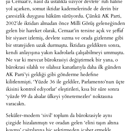
şu Cemaat’e, nasıl da ustalıkla sızıyor devlete’ ruh haline
yol açarken, somut iktidar kademelerinde de derin bir
çaresizlik duygusu hüküm sürüyordu. Çünkü AK Parti,
2002’de iktidarı almadan önce Millî Görüş geleneğinden
gelen bir hareket olarak, Cemaat’in tersine açık ve şeffaf
bir siyaset izlemiş, devlete sızma ve orada gizlenme gibi
bir stratejiden uzak durmuştu. İktidara geldikten sonra,
kendi anlayışına yakın kadrolarla çalışabilmeyi ummuştu.
Ne var ki mevcut bürokrasiyi değiştirmek bir yana, o
bürokrasi silahlı ve silahsız kanatlarıyla daha ilk günden
AK Parti’yi geldiği gibi gönderme hedefine
kilitlenmişti. ‘Yüzde 36 ile geldiler, Parlamento’nun üçte
ikisini kontrol ediyorlar’ eleştirileri, kısa bir süre sonra
‘yüzde 99 da alsalar ülkeyi yönetemezler’ noktasına
varacaktı.
Seküler-modern ‘sivil’ toplum da bürokrasiyle aynı
çizgide hizalanmıştı ve oradan gelen ‘elini taşın altına
koyma’ çağrılarına hiç sektirmeden icabet etmekle