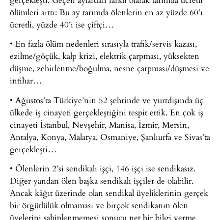
ölümleri arttı: Bu ay tarımda ölenlerin en az yüzde 60’ı
ücretli, yüzde 40’ı ise çiftçi…
• En fazla ölüm nedenleri sırasıyla trafik/servis kazası,
ezilme/göçük, kalp krizi, elektrik çarpması, yüksekten
düşme, zehirlenme/boğulma, nesne çarpması/düşmesi ve
intihar…
• Ağustos’ta Türkiye’nin 52 şehrinde ve yurtdışında üç
ülkede iş cinayeti gerçekleştiğini tespit ettik. En çok iş
cinayeti İstanbul, Nevşehir, Manisa, İzmir, Mersin,
Antalya, Konya, Malatya, Osmaniye, Şanlıurfa ve Sivas’ta
gerçekleşti…
• Ölenlerin 2’si sendikalı işçi, 146 işçi ise sendikasız.
Diğer yandan ölen başka sendikalı işçiler de olabilir.
Ancak kâğıt üzerinde olan sendikal üyeliklerinin gerçek
bir örgütlülük olmaması ve birçok sendikanın ölen
üyelerini sahiplenmemesi sonucu net bir bilgi verme