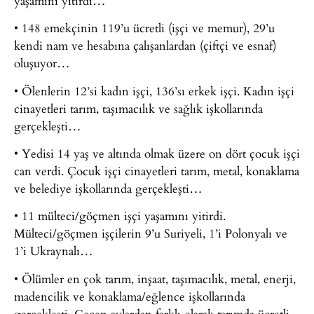
yaşamını yitirdi…
• 148 emekçinin 119’u ücretli (işçi ve memur), 29’u
kendi nam ve hesabına çalışanlardan (çiftçi ve esnaf)
oluşuyor…
• Ölenlerin 12’si kadın işçi, 136’sı erkek işçi. Kadın işçi
cinayetleri tarım, taşımacılık ve sağlık işkollarında
gerçekleşti…
• Yedisi 14 yaş ve altında olmak üzere on dört çocuk işçi
can verdi. Çocuk işçi cinayetleri tarım, metal, konaklama
ve belediye işkollarında gerçekleşti…
• 11 mülteci/göçmen işçi yaşamını yitirdi.
Mülteci/göçmen işçilerin 9’u Suriyeli, 1’i Polonyalı ve
1’i Ukraynalı…
• Ölümler en çok tarım, inşaat, taşımacılık, metal, enerji,
madencilik ve konaklama/eğlence işkollarında
gerçekleşti. Geçen aylardan farklı olarak tarımda ücretli