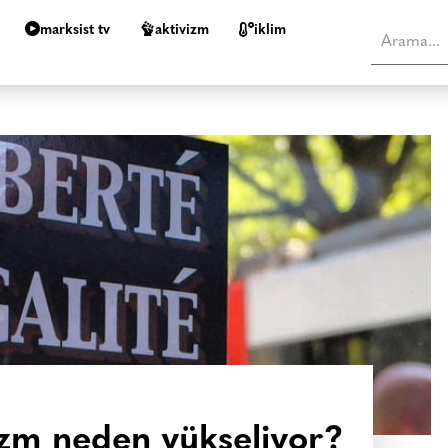
marksist tv
aktivizm
i̇klim
zm neden yükseliyor?