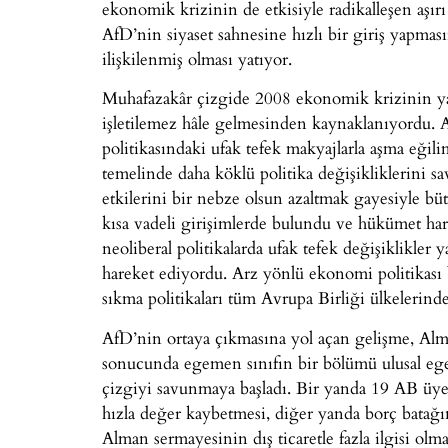
ekonomik krizinin de etkisiyle radikalleşen aşırı 
AfD’nin siyaset sahnesine hızlı bir giriş yapması
ilişkilenmiş olması yatıyor.
Muhafazakâr çizgide 2008 ekonomik krizinin yaratt
işletilemez hâle gelmesinden kaynaklanıyordu. 
politikasındaki ufak tefek makyajlarla aşma eğil
temelinde daha köklü politika değişikliklerini s
etkilerini bir nebze olsun azaltmak gayesiyle bü
kısa vadeli girişimlerde bulundu ve hükümet harc
neoliberal politikalarda ufak tefek değişiklikle
hareket ediyordu. Arz yönlü ekonomi politikası 
sıkma politikaları tüm Avrupa Birliği ülkelerind
AfD’nin ortaya çıkmasına yol açan gelişme, Al
sonucunda egemen sınıfın bir bölümü ulusal egem
çizgiyi savunmaya başladı. Bir yanda 19 AB üye
hızla değer kaybetmesi, diğer yanda borç batağı
Alman sermayesinin dış ticaretle fazla ilgisi o