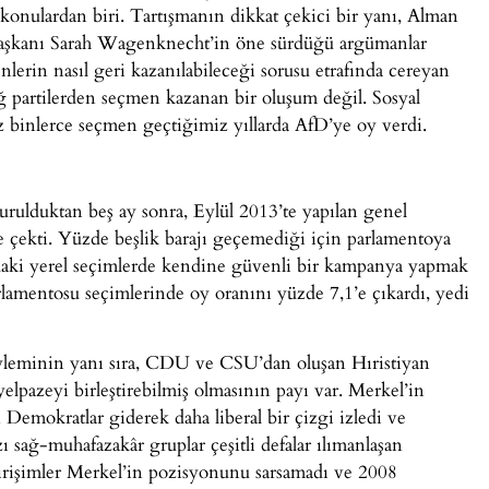
 konulardan biri. Tartışmanın dikkat çekici bir yanı, Alman
Başkanı Sarah Wagenknecht’in öne sürdüğü argümanlar
nlerin nasıl geri kazanılabileceği sorusu etrafında cereyan
sağ partilerden seçmen kazanan bir oluşum değil. Sosyal
z binlerce seçmen geçtiğimiz yıllarda AfD’ye oy verdi.
urulduktan beş ay sonra, Eylül 2013’te yapılan genel
ne çekti. Yüzde beşlik barajı geçemediği için parlamentoya
ardaki yerel seçimlerde kendine güvenli bir kampanya yapmak
lamentosu seçimlerinde oy oranını yüzde 7,1’e çıkardı, yedi
söyleminin yanı sıra, CDU ve CSU’dan oluşan Hıristiyan
yelpazeyi birleştirebilmiş olmasının payı var. Merkel’in
n Demokratlar giderek daha liberal bir çizgi izledi ve
sağ-muhafazakâr gruplar çeşitli defalar ılımanlaşan
rişimler Merkel’in pozisyonunu sarsamadı ve 2008