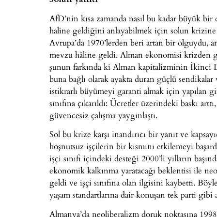
AfD’nin kısa zamanda nasıl bu kadar büyük bir de
haline geldiğini anlayabilmek için solun krizin
Avrupa’da 1970’lerden beri artan bir olguydu, an
mevzu hâline geldi. Alman ekonomisi krizden gö
şunun farkında ki Alman kapitalizminin İkinci
buna bağlı olarak ayakta duran güçlü sendikalar 
istikrarlı büyümeyi garanti almak için yapılan gir
sınıfına çıkarıldı: Ücretler üzerindeki baskı art
güvencesiz çalışma yaygınlaştı.
Sol bu krize karşı inandırıcı bir yanıt ve kapsa
hoşnutsuz işçilerin bir kısmını etkilemeyi başar
işçi sınıfı içindeki desteği 2000’li yılların ba
ekonomik kalkınma yaratacağı beklentisi ile neoli
geldi ve işçi sınıfına olan ilgisini kaybetti. Bö
yaşam standartlarına dair konuşan tek parti gibi 
Almanya’da neoliberalizm doruk noktasına 1998-