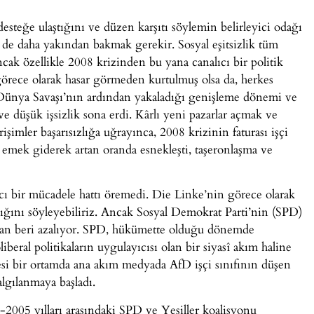
steğe ulaştığını ve düzen karşıtı söylemin belirleyici odağı
e de daha yakından bakmak gerekir. Sosyal eşitsizlik tüm
cak özellikle 2008 krizinden bu yana canalıcı bir politik
rece olarak hasar görmeden kurtulmuş olsa da, herkes
 Dünya Savaşı’nın ardından yakaladığı genişleme dönemi ve
ve düşük işsizlik sona erdi. Kârlı yeni pazarlar açmak ve
işimler başarısızlığa uğrayınca, 2008 krizinin faturası işçi
tı, emek giderek artan oranda esnekleşti, taşeronlaşma ve
yıcı bir mücadele hattı öremedi. Die Linke’nin görece olarak
dığını söyleyebiliriz. Ancak Sosyal Demokrat Parti’nin (SPD)
şından beri azalıyor. SPD, hükümette olduğu dönemde
beral politikaların uygulayıcısı olan bir siyasî akım haline
ylesi bir ortamda ana akım medyada AfD işçi sınıfının düşen
algılanmaya başladı.
2005 yılları arasındaki SPD ve Yeşiller koalisyonu