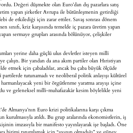
ıyordu. Değeri düşmekte olan Euro’dan dış pazarlara satış
retim yapan şirketler Avrupa ile bütünleşmenin getirdiği
ebi de etkilediği için zarar ettiler. Savaş sonrası dönem
n sınıfı, kriz karşısında temelde iç pazara üretim yapan
 yapan sermaye grupları arasında bölünüyor, çelişkiler
mları yerine daha güçlü ulus devletler isteyen millî
e çalıştı. Bir yandan da ana akım partiler olan Hıristiyan
elde etmek için çabaladılar, ancak bu çaba büyük ölçüde
 partilerde tutunamadı ve neoliberal politik anlayışı kültürel
 harmanlayacak yeni bir örgütlenme yaratma arayışı içine
ldu ve geleneksel millî-muhafazakâr kesim böylelikle yeni
’de Almanya’nın Euro krizi politikalarına karşı çıkma
 kurulmasıyla atıldı. Bu grup aralarında ekonomistlerin, iş
kişinin imzasıyla bir manifesto yayınlayarak işe başladı. Öne
para birimi tanımlamak için “uygun olmadığı” ve güney