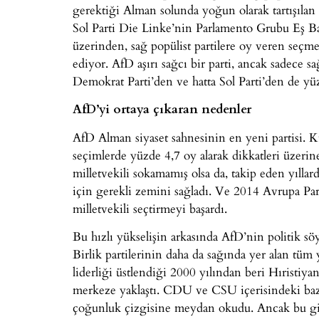
gerektiği Alman solunda yoğun olarak tartışılan
Sol Parti Die Linke’nin Parlamento Grubu Eş 
üzerinden, sağ popülist partilere oy veren seçme
ediyor. AfD aşırı sağcı bir parti, ancak sadece 
Demokrat Parti’den ve hatta Sol Parti’den de yü
AfD’yi ortaya çıkaran nedenler
AfD Alman siyaset sahnesinin en yeni partisi. K
seçimlerde yüzde 4,7 oy alarak dikkatleri üzeri
milletvekili sokamamış olsa da, takip eden yıll
için gerekli zemini sağladı. Ve 2014 Avrupa Par
milletvekili seçtirmeyi başardı.
Bu hızlı yükselişin arkasında AfD’nin politik 
Birlik partilerinin daha da sağında yer alan tüm 
liderliği üstlendiği 2000 yılından beri Hıristiya
merkeze yaklaştı. CDU ve CSU içerisindeki bazı 
çoğunluk çizgisine meydan okudu. Ancak bu gi