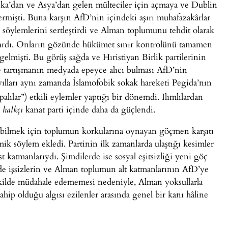
rika’dan ve Asya’dan gelen mülteciler için açmaya ve Dublin
ermişti. Buna karşın AfD’nin içindeki aşırı muhafazakârlar
ı söylemlerini sertleştirdi ve Alman toplumunu tehdit olarak
ardı. Onların gözünde hükümet sınır kontrolünü tamamen
gelmişti. Bu görüş sağda ve Hıristiyan Birlik partilerinin
e tartışmanın medyada epeyce alıcı bulması AfD’nin
ılları aynı zamanda İslamofobik sokak hareketi Pegida’nın
lılar”) etkili eylemler yaptığı bir dönemdi. Ilımlılardan
a
kanat parti içinde daha da güçlendi.
halkçı
bilmek için toplumun korkularına oynayan göçmen karşıtı
mik söylem ekledi. Partinin ilk zamanlarda ulaştığı kesimler
t katmanlarıydı. Şimdilerde ise sosyal eşitsizliği yeni göç
sinde işsizlerin ve Alman toplumun alt katmanlarının AfD’ye
 şekilde müdahale edememesi nedeniyle, Alman yoksullarla
sahip olduğu algısı ezilenler arasında genel bir kanı hâline