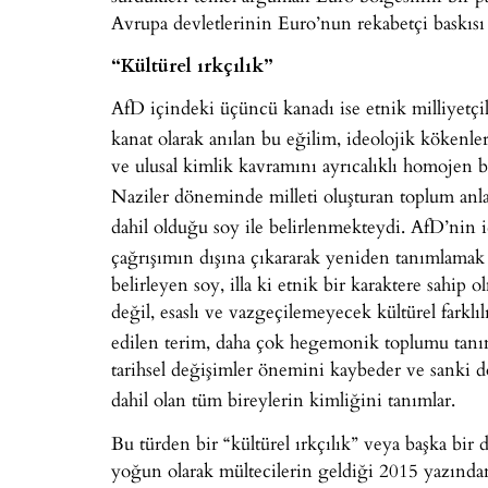
Avrupa devletlerinin Euro’nun rekabetçi baskısı
“Kültürel ırkçılık”
AfD içindeki üçüncü kanadı ise etnik milliyetçil
kanat olarak anılan bu eğilim, ideolojik kökenl
ve ulusal kimlik kavramını ayrıcalıklı homojen
Naziler döneminde milleti oluşturan toplum anl
dahil olduğu soy ile belirlenmekteydi. AfD’nin i
çağrışımın dışına çıkararak yeniden tanımlamak
belirleyen soy, illa ki etnik bir karaktere sahip 
değil, esaslı ve vazgeçilemeyecek kültürel farklıl
edilen terim, daha çok hegemonik toplumu tanım
tarihsel değişimler önemini kaybeder ve sanki d
dahil olan tüm bireylerin kimliğini tanımlar.
Bu türden bir “kültürel ırkçılık” veya başka bir
yoğun olarak mültecilerin geldiği 2015 yazından