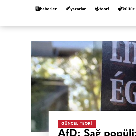
haberler
yazarlar
teori
kültür
GÜNCEL TEORI
AfD: Sağ popüli