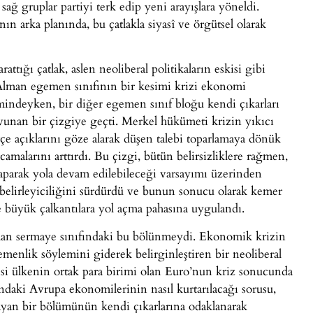
sağ gruplar partiyi terk edip yeni arayışlara yöneldi.
nın arka planında, bu çatlakla siyasî ve örgütsel olarak
ığı çatlak, aslen neoliberal politikaların eskisi gibi
Alman egemen sınıfının bir kesimi krizi ekonomi
imindeyken, bir diğer egemen sınıf bloğu kendi çıkarları
avunan bir çizgiye geçti. Merkel hükümeti krizin yıkıcı
tçe açıklarını göze alarak düşen talebi toparlamaya dönük
amalarını arttırdı. Bu çizgi, bütün belirsizliklere rağmen,
r yaparak yola devam edilebileceği varsayımı üzerinden
belirleyiciliğini sürdürdü ve bunun sonucu olarak kemer
e büyük çalkantılara yol açma pahasına uygulandı.
man sermaye sınıfındaki bu bölünmeydi. Ekonomik krizin
enlik söylemini giderek belirginleştiren bir neoliberal
si ülkenin ortak para birimi olan Euro’nun kriz sonucunda
ndaki Avrupa ekonomilerinin nasıl kurtarılacağı sorusu,
lmayan bir bölümünün kendi çıkarlarına odaklanarak