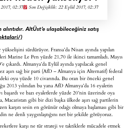
 2017, 02:37
Son Değişiklik: 22 Eylül 2017, 02:37
 alıntıdır. AltÜst’e ulaşabileceğiniz satış
oktalari/)
r yükselişini sürdürüyor. Fransa’da Nisan ayında yapılan
lideri Marine Le Pen yüzde 21,70 ile ikinci tamamladı. Mayıs
9’e çıkardı. Almanya’da Eylül ayında yapılacak genel
z aşırı sağ bir parti (AfD – Almanya için Alternatif) federal
deki oyu yüzde 10 civarında. Bu oran bir önceki genel
lduğu 2013 yılından bu yana AfD Almanya’da 16 eyaletin
yı başardı ve bazı eyaletlerde yüzde 20’nin üzerinde oya
 Macaristan gibi bir dizi başka ülkede aşırı sağ partilerin
üzen karşıtı sesin en görünür odağı olmaya başlaması gibi bir
din ne denli yaygınlaştığını net bir şekilde görüyoruz.
reketlere karşı ne tür strateji ve taktiklerle mücadele etmek