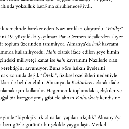
 altında yoksulluk batağına sürükleneceğiydi.
ik temelinde hareket eden Nazi artıkları oluşturdu. “
”
Halkçı
erini 19. yüzyıldaki yayılmacı Pan-Cermen ideallerden alıyor
 bir toplum üzerinden tanımlıyor. Almanya’da
kavramı
halk
amında kullanılıyordu.
olarak ifade edilen şeye kimin
Halk
çindeki milliyetçi kanat ise
kavramını Nazilerle olan
halk
 gerektiğini savunuyor. Buna göre halkın üyelerini
olmak zorunda değil. “Öteki”, fiziksel özellikleri nedeniyle
ıkları ile belirlenebilir. Almanya’da
olarak ifade
Kulturkreis
lamak için kullanılır. Hegemonik toplumdaki çelişkiler ve
oğal bir kategoriymiş gibi ele alınan
kendisine
Kulturkreis
 deyimle “biyolojik ırk olmadan yapılan ırkçılık” Almanya’ya
 beri gözle görünür bir şekilde yaygınlaştı. Merkel