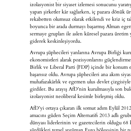
izolasyonist bir siyaset izlemesi sonucunu yarat
yapan şirketler kâr sağlarken, iç pazara dönük ü
rekabetten olumsuz olarak etkilendi ve kriz iç tal
boyunca bir arada durmayı başarmış Alman egeme
sermaye grupları ile aslen küresel pazara üretim
giderek keskinleşiyordu.
Avrupa şüphecileri yanlarına Avrupa Birliği kuru
ekonomistleri alarak pozisyonlarını güçlendirmey
Birlik ve Liberal Parti (FDP) içinde bir konum 
başarısız oldu. Avrupa şüphecileri ana akım siyasî
muhafazakârlık ve egemen ulus devlet çizgisiyle
girdiler. Bu arayış AfD’nin kurulmasıyla son bu
izolasyonist neoliberal kesimle birleşmiş oldu.
AfD’yi ortaya çıkaran ilk somut adım Eylül 2012
amacını güden Seçim Alternatifi 2013 adlı grubun
dünyası liderlerinin ve gazetecilerin olduğu 68 
sürdükleri temel argüman Euro bölgesinin bir 