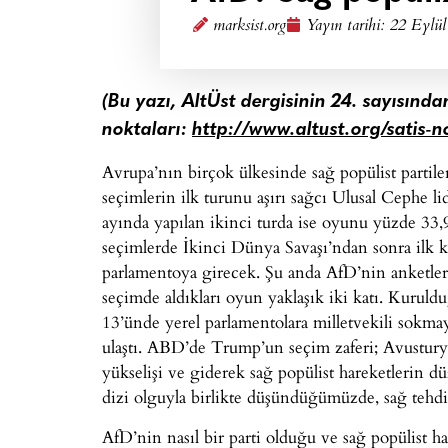
marksist.org
Yayın tarihi:
22 Eylül
(Bu yazı, AltÜst dergisinin 24. sayısından
noktaları:
http://www.altust.org/satis-n
Avrupa’nın birçok ülkesinde sağ popülist partile
seçimlerin ilk turunu aşırı sağcı Ulusal Cephe 
ayında yapılan ikinci turda ise oyunu yüzde 33,
seçimlerde İkinci Dünya Savaşı’ndan sonra ilk ke
parlamentoya girecek. Şu anda AfD’nin anketler
seçimde aldıkları oyun yaklaşık iki katı. Kuru
13’ünde yerel parlamentolara milletvekili sokma
ulaştı. ABD’de Trump’un seçim zaferi; Avusturya,
yükselişi ve giderek sağ popülist hareketlerin d
dizi olguyla birlikte düşündüğümüzde, sağ tehdi
AfD’nin nasıl bir parti olduğu ve sağ popülist ha