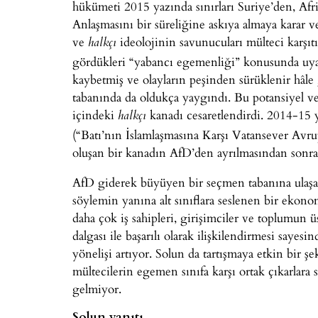
hükümeti 2015 yazında sınırları Suriye’den, Af
Anlaşmasını bir süreliğine askıya almaya karar v
ve
ideolojinin savunucuları mülteci karşıt
halkçı
gördükleri “yabancı egemenliği” konusunda uy
kaybetmiş ve olayların peşinden sürüklenir hâle 
tabanında da oldukça yaygındı. Bu potansiyel v
içindeki
kanadı cesaretlendirdi. 2014-15 y
halkçı
(“Batı’nın İslamlaşmasına Karşı Vatansever Avrupa
oluşan bir kanadın AfD’den ayrılmasından sonr
AfD giderek büyüyen bir seçmen tabanına ulaşa
söylemin yanına alt sınıflara seslenen bir ekono
daha çok iş sahipleri, girişimciler ve toplumun üs
dalgası ile başarılı olarak ilişkilendirmesi saye
yönelişi artıyor. Solun da tartışmaya etkin bir
mültecilerin egemen sınıfa karşı ortak çıkarlara 
gelmiyor.
Solun yanıtı