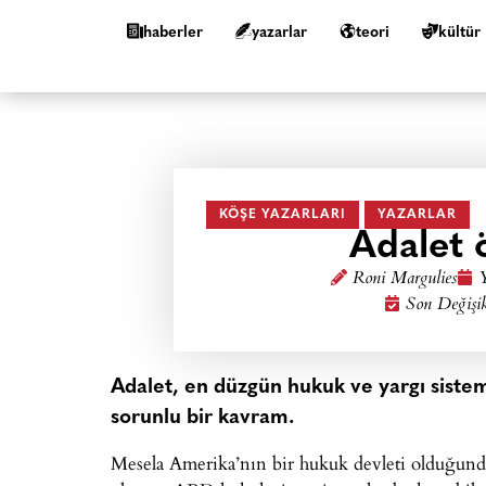
haberler
yazarlar
teori
kültür
KÖŞE YAZARLARI
YAZARLAR
Adalet 
Roni Margulies
Y
Son Değişi
Adalet, en düzgün hukuk ve yargı sistem
sorunlu bir kavram.
Mesela Amerika’nın bir hukuk devleti olduğun