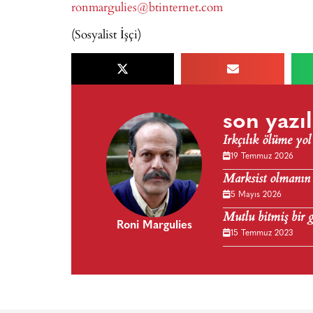
ronmargulies@btinternet.com
(Sosyalist İşçi)
son yazıl
Irkçılık ölüme yol
19 Temmuz 2026
Marksist olmanın
5 Mayıs 2026
Mutlu bitmiş bir 
Roni Margulies
15 Temmuz 2023