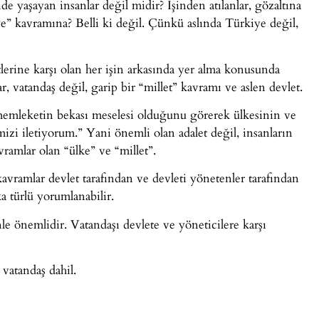
e yaşayan insanlar değil midir? İşinden atılanlar, gözaltına
iye” kavramına? Belli ki değil. Çünkü aslında Türkiye değil,
lerine karşı olan her işin arkasında yer alma konusunda
ar, vatandaş değil, garip bir “millet” kavramı ve aslen devlet.
 memleketin bekası meselesi olduğunu görerek ülkesinin ve
mizi iletiyorum.” Yani önemli olan adalet değil, insanların
ramlar olan “ülke” ve “millet”.
avramlar devlet tarafından ve devleti yönetenler tarafından
ka türlü yorumlanabilir.
nle önemlidir. Vatandaşı devlete ve yöneticilere karşı
 vatandaş dahil.