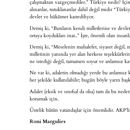
çalışmaktan vazgeçmediler.” Türkiye nedir? İçind
alınanlar, tutuklananlar dahil değil midir “Türk
devlet ve hükümet kastediliyor.
Demiş ki, “Bunların kendi milletlerine ve devlet
ortaya koydukları inat..” İşte, önemli olan insanl
Demiş ki, “Meselenin muhalefet, siyaset değil,
milletinin yanında yer alan herkese teşekkürleri
ne istediği değil, tamamen soyut ve anlamsız kav
Ne var ki, adaletin olmadığı yerde bu anlamsız k
her şekilde kullanılabilir; bugün böyle yarın baş
Adalet (eksik ve sınıfsal da olsa) tam da bu nede
korumak için.
Üstelik bütün vatandaşlar için önemlidir. AKP’li
Roni Margulies