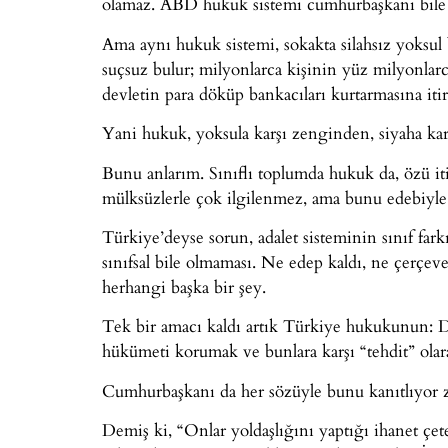
olamaz. ABD hukuk sistemi cumhurbaşkanı bile d
Ama aynı hukuk sistemi, sokakta silahsız yoksul
suçsuz bulur; milyonlarca kişinin yüz milyonlarca
devletin para döküp bankacıları kurtarmasına itir
Yani hukuk, yoksula karşı zenginden, siyaha karş
Bunu anlarım. Sınıflı toplumda hukuk da, özü iti
mülksüzlerle çok ilgilenmez, ama bunu edebiyle 
Türkiye’deyse sorun, adalet sisteminin sınıf fark
sınıfsal bile olmaması. Ne edep kaldı, ne çerçeve
herhangi başka bir şey.
Tek bir amacı kaldı artık Türkiye hukukunun: D
hükümeti korumak ve bunlara karşı “tehdit” olar
Cumhurbaşkanı da her sözüyle bunu kanıtlıyor z
Demiş ki, “Onlar yoldaşlığını yaptığı ihanet çet