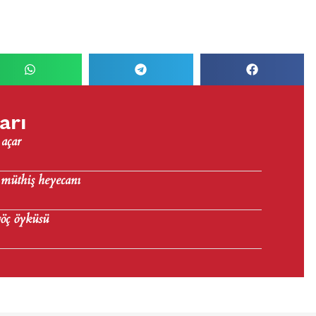
arı
 açar
 müthiş heyecanı
göç öyküsü