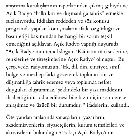
araştırma kuruluşlarının raporlarından çıkmış gibiydi ve
Açık Radyo “halkı kin ve düşmanlığa tahrik” etmekle
suçlanıyordu. İddiaları reddeden ve söz konusu
programda yapılan konuşmaların ifade özgürlüğü ve
basın etiği bakımından herhangi bir sorun teşkil
etmediğini açıklayan Açık Radyo yaptığı duyuruda
“Açık Radyo’nun temel sloganı ‘Kâinatın tüm seslerine,
renklerine ve titreşimlerine Açık Radyo’ olmuştur. Bu
çerçevede, radyomuzun, ‘Irk, dil, din, cinsiyet, sınıf,
bölge ve mezhep farkı gözeterek toplumu kin ve
düşmanlığa tahrik edemez veya toplumda nefret
duyguları oluşturamaz.’ şeklindeki bir yasa maddesini
ihlal ettiğinin iddia edilmesi bile bizim için son derece
anlaşılmaz ve üzücü bir durumdur. ” ifadelerini kullandı.
Öte yandan aralarında sanatçıların, yazarların,
akademisyenlerin, siyasetçilerin, kurum temsilcileri ve
aktivistlerin bulunduğu 515 kişi Açık Radyo’nun