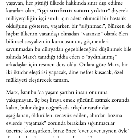
yaşayan, her gittiği ülkede hakkında sınır dışı edilme
kararları olan,
“işçi sınıfının vatanı yoktur”
diyerek
milliyetçiliğin işçi sınıfı için adeta ölümcül bir hastalık
olduğunu gösteren, yaşarken bir “sığınmacı”, ölürken de
hiçbir ülkenin vatandaşı olmadan “vatansız” olarak ölen
bilimsel sosyalizmin kurucusunun, göçmenleri
savunmadan bu dünyadan geçebileceğini düşünmek bile
aslında Marx’ı tanıdığı iddia eden o “aydınlanmış”
arkadaşlar için resmen ders oldu. Onlara göre Marx, bir
iki iktidar eleştirisi yapacak, dine nefret kusacak, özel
mülkiyeti eleştirecek tamam.
Marx, İstanbul’da yaşam şartları insan onuruna
yakışmayan, üç beş liraya emek gücünü satmak zorunda
kalan, bulunduğu coğrafyada ırkçılar tarafından
aşağılanan, öldürülen, tecavüz edilen, ahırdan bozma
evlerde “yaşamak” zorunda bırakılan sığınmacılar
üzerine konuşurken, biraz önce ‘evet ,evet ,aynen öyle’