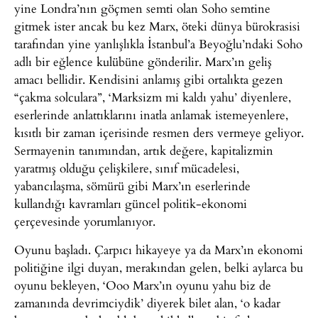
yine Londra’nın göçmen semti olan Soho semtine
gitmek ister ancak bu kez Marx, öteki dünya bürokrasisi
tarafından yine yanlışlıkla İstanbul’a Beyoğlu’ndaki Soho
adlı bir eğlence kulübüne gönderilir. Marx’ın geliş
amacı bellidir. Kendisini anlamış gibi ortalıkta gezen
“çakma solculara”, ‘Marksizm mi kaldı yahu’ diyenlere,
eserlerinde anlattıklarını inatla anlamak istemeyenlere,
kısıtlı bir zaman içerisinde resmen ders vermeye geliyor.
Sermayenin tanımından, artık değere, kapitalizmin
yaratmış olduğu çelişkilere, sınıf mücadelesi,
yabancılaşma, sömürü gibi Marx’ın eserlerinde
kullandığı kavramları güncel politik-ekonomi
çerçevesinde yorumlanıyor.
Oyunu başladı. Çarpıcı hikayeye ya da Marx’ın ekonomi
politiğine ilgi duyan, merakından gelen, belki aylarca bu
oyunu bekleyen, ‘Ooo Marx’ın oyunu yahu biz de
zamanında devrimciydik’ diyerek bilet alan, ‘o kadar