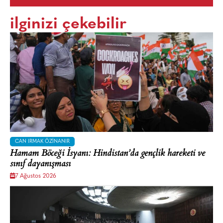
ilginizi çekebilir
CAN IRMAK ÖZINANIR
Hamam Böceği İsyanı: Hindistan’da gençlik hareketi ve
sınıf dayanışması
7 Ağustos 2026