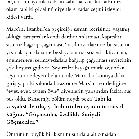
boşuna mı aydınlandık bu cahil halktan bir farkımız
olsun tabi ki gidelim’ diyenlere kadar çeşitli izleyici
kitlesi vardı.
Marx’ın, İstanbul’da geçirdiği zaman içerisinde yaşamış
olduğu tartışmalar kendi derdini anlatması, kapitalist
sisteme bağırıp çağırması, ‘nasıl insanlarsınız bu sistemi
yıkmak için daha ne bekliyorsunuz’ sözleri, iktidarlara,
egemenlere, sermayedarlara bağırıp çağırması seyircinin
çok hoşuna gidiyor. Seyirciler bayağı mutlu oyundan.
Oyunun ilerleyen bölümünde Marx, bir konuya daha
giriş yaptı ki salonda biraz önce Marx’ın her dediğine
“evet, evet, aynen öyle” diyenlerin yarısından fazlası sus
pus oldu. Bahsettiği bölüm neydi peki?
Tabi ki
sosyalist ile ırkçıyı birbirinden ayıran turnusol
kâğıdı: “Göçmenler, özellikle Suriyeli
Göçmenler.”
Ömrünün büyük bir kısmını sınırlara ait olmadan