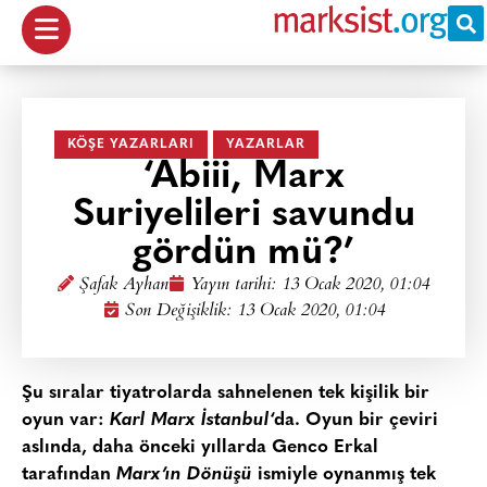
KÖŞE YAZARLARI
YAZARLAR
‘Abiii, Marx
Suriyelileri savundu
gördün mü?’
Şafak Ayhan
Yayın tarihi:
13 Ocak 2020, 01:04
Son Değişiklik: 13 Ocak 2020, 01:04
Şu sıralar tiyatrolarda sahnelenen tek kişilik bir
oyun var:
Karl Marx İstanbul
‘da. Oyun bir çeviri
aslında, daha önceki yıllarda
Genco Erkal
tarafından
Marx’ın Dönüşü
ismiyle oynanmış tek