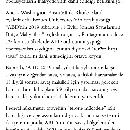
operasyonların maliyetlerinin dahil edildiği belirtilmişti.
Ancak Washington Enstitüsü ile Rhode Island
eyaletindeki Brown Üniversitesi’nin ortak yaptığı
“ABD’nin 2019 itibariyle 11 Eylül Sonrası Savaşlarının
Bütçe Maliyetleri” başlıklı çalışması, Pentagon’un sadece
söz konusu ülkelerde ABD ordusunun yaptığı
operasyonları saydığını, bunun dışındaki “teröre karşı
savaş” fonlarını dahil etmediğini ortaya koydu.
Raporda, “ABD, 2019 mali yılı itibariyle teröre karşı
savaş için doğrudan savaş ve savaşla ilişkili harcamalar ile
11 Eylül sonrası savaş malulleri için yapılması gereken
harcamalar dahil toplam 5,9 trilyon dolar harcamış veya
harcamakla yükümlüdür” ifadelerine yer verildi.
Federal hükümetin topyekûn “terörle mücadele” için
harcadığı ve operasyonların dışında kalan maliyetlerini
de içeren raporda, ABD’nin tüm savaş bölgelerinden
bugün çekilse dahi 2023 yılında kadar 808 milyar dolar