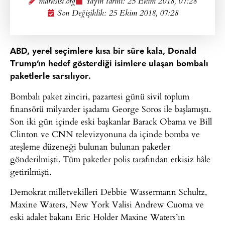
marksist.org
Yayın tarihi:
25 Ekim 2018, 07:28
Son Değişiklik: 25 Ekim 2018, 07:28
ABD, yerel seçimlere kısa bir süre kala, Donald
Trump’ın hedef gösterdiği isimlere ulaşan bombalı
paketlerle sarsılıyor.
Bombalı paket zinciri, pazartesi günü sivil toplum
finansörü milyarder işadamı George Soros ile başlamıştı.
Son iki gün içinde eski başkanlar Barack Obama ve Bill
Clinton ve CNN televizyonuna da içinde bomba ve
ateşleme düzeneği bulunan bulunan paketler
gönderilmişti. Tüm paketler polis tarafından etkisiz hâle
getirilmişti.
Demokrat milletvekilleri Debbie Wassermann Schultz,
Maxine Waters, New York Valisi Andrew Cuoma ve
eski adalet bakanı Eric Holder Maxine Waters’ın