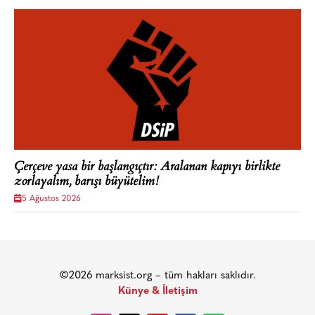
Çerçeve yasa bir başlangıçtır: Aralanan kapıyı birlikte
zorlayalım, barışı büyütelim!
5 Ağustos 2026
©2026 marksist.org – tüm hakları saklıdır.
Künye & İletişim