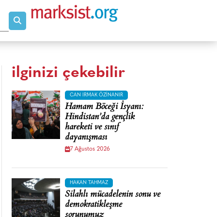
ilginizi çekebilir
CAN IRMAK ÖZINANIR
Hamam Böceği İsyanı:
Hindistan’da gençlik
hareketi ve sınıf
dayanışması
7 Ağustos 2026
HAKAN TAHMAZ
Silahlı mücadelenin sonu ve
demokratikleşme
sorunumuz