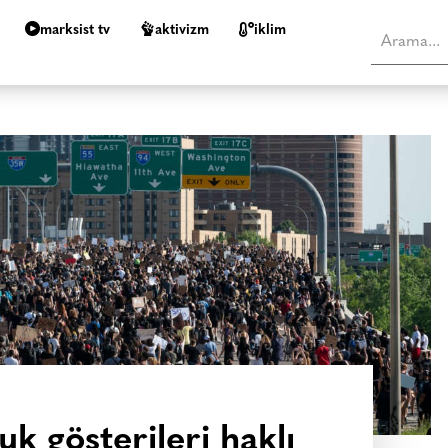
marksist tv
aktivizm
i̇klim
k gösterileri haklı