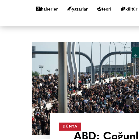
haberler
yazarlar
teori
kültür
DÜNYA
ABD: Çoğunlu