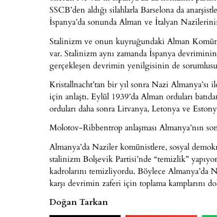
SSCB’den aldığı silahlarla Barselona da anarşist
İspanya’da sonunda Alman ve İtalyan Nazilerinin
Stalinizm ve onun kuyruğundaki Alman Komünist
var. Stalinizm aynı zamanda İspanya devriminin,
gerçekleşen devrimin yenilgisinin de sorumlusu
Kristallnacht’tan bir yıl sonra Nazi Almanya’sı 
için anlaştı. Eylül 1939’da Alman orduları batıda
orduları daha sonra Litvanya, Letonya ve Estonya’
Molotov-Ribbentrop anlaşması Almanya’nın sonu
Almanya’da Naziler komünistlere, sosyal demokra
stalinizm Bolşevik Partisi’nde “temizlik” yapıyo
kadrolarını temizliyordu. Böylece Almanya’da Naz
karşı devrimin zaferi için toplama kamplarını dol
Doğan Tarkan