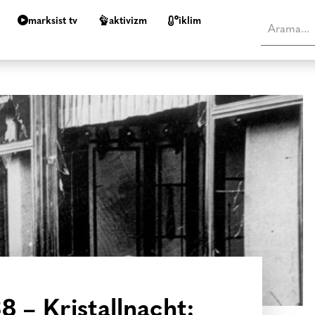
marksist tv
aktivizm
i̇klim
8 – Kristallnacht: