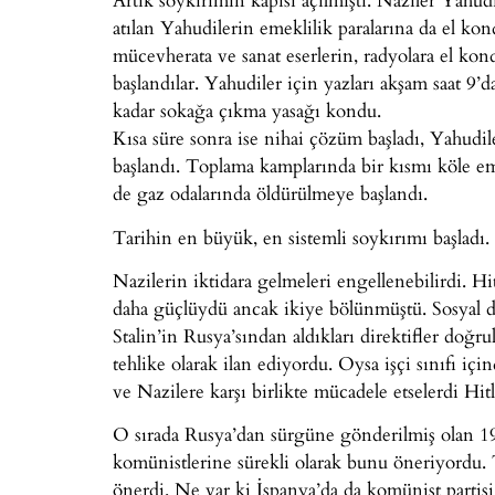
atılan Yahudilerin emeklilik paralarına da el kon
mücevherata ve sanat eserlerin, radyolara el kond
başlandılar. Yahudiler için yazları akşam saat 9’d
kadar sokağa çıkma yasağı kondu.
Kısa süre sonra ise nihai çözüm başladı, Yahudil
başlandı. Toplama kamplarında bir kısmı köle emeğ
de gaz odalarında öldürülmeye başlandı.
Tarihin en büyük, en sistemli soykırımı başladı.
Nazilerin iktidara gelmeleri engellenebilirdi. 
daha güçlüydü ancak ikiye bölünmüştü. Sosyal d
Stalin’in Rusya’sından aldıkları direktifler doğ
tehlike olarak ilan ediyordu. Oysa işçi sınıfı için
ve Nazilere karşı birlikte mücadele etselerdi Hitl
O sırada Rusya’dan sürgüne gönderilmiş olan 1
komünistlerine sürekli olarak bunu öneriyordu. 
önerdi. Ne var ki İspanya’da da komünist partisi