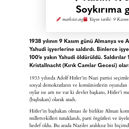
Soykırıma g
marksist.org
Yayın tarihi:
9 Kasım
1938 yılının 9 Kasım günü Almanya ve Av
Yahudi işyerlerine saldırdı. Binlerce işy
100’e yakın Yahudi öldürüldü. Saldırılar
Kristallnacht (Kırık Camlar Gecesi) olar
1933 yılında Adolf Hitler’in Nazi partisi seçim
sosyal demokratların ve komünistlerin oyundan d
oylar ise artı ne var ki devlet başkanı, Hitler’
(başbakan) olarak atadı.
Hitler’in başbakan olması ile birlikte Alman komü
milletvekilleri tutuklandı, parti örgütleri ve üye
hedef oldu. Bu arada Naziler aralıksız bir biçim