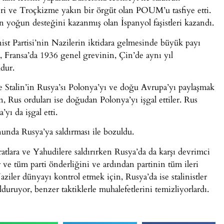
leri ve Troçkizme yakın bir örgüt olan POUM’u tasfiye etti.
 yoğun desteğini kazanmış olan İspanyol faşistleri kazandı.
 Partisi’nin Nazilerin iktidara gelmesinde büyük payı
 Fransa’da 1936 genel grevinin, Çin’de aynı yıl
dur.
ile Stalin’in Rusya’sı Polonya’yı ve doğu Avrupa’yı paylaşmak
n, Rus orduları ise doğudan Polonya’yı işgal ettiler. Rus
yı da işgal etti.
nda Rusya’ya saldırması ile bozuldu.
tlara ve Yahudilere saldırırken Rusya’da da karşı devrimci
r ve tüm parti önderliğini ve ardından partinin tüm ileri
iler dünyayı kontrol etmek için, Rusya’da ise stalinistler
duruyor, benzer taktiklerle muhalefetlerini temizliyorlardı.