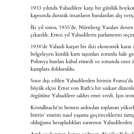
1933 yılında Yahudilere karşı bir günlük boykot ç
kapısında durarak insanların buralardan alış veri
İki yıl sonra, 1935’de, Nürnberg Yasaları denen
çıkarıldı. Ertesi yıl Yahudilerin parlamento seçim
1938’de Yahudi karşıtı bir dizi ekonomik karar al
belgeleyen kimlik kartı taşımları zorunlu hale get
Polonya bunları kabul etmedi ve sonunda sınır 
kamplara dolduruldu.
Sınır dışı edilen Yahudilerden birinin Fransa’
büyük elçisi Ernst von Rath’a bir suikast düzenle
örgütüne Yahudilere saldırı emri verdi. İşin iron
Kristallnacht’ın hemen ardından toplanan yüksek 
bitirin’ emrini nasıl yaşama geçireceklerini tartı
olduğunu hesapladıkları zararının Yahudilerden a
Artık soykırımın kapısı açılmıştı. Naziler Yahudi