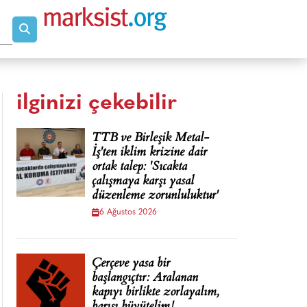
ilginizi çekebilir
TTB ve Birleşik Metal-
İş'ten iklim krizine dair
ortak talep: 'Sıcakta
çalışmaya karşı yasal
düzenleme zorunluluktur'
6 Ağustos 2026
Çerçeve yasa bir
başlangıçtır: Aralanan
kapıyı birlikte zorlayalım,