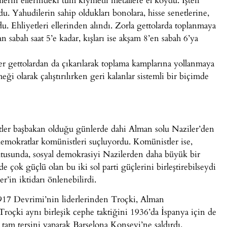
du. Yahudilerin sahip oldukları bonolara, hisse senetlerine,
u. Ehliyetleri ellerinden alındı. Zorla gettolarda toplanmaya
an sabah saat 5’e kadar, kışları ise akşam 8’en sabah 6’ya
er gettolardan da çıkarılarak toplama kamplarına yollanmaya
i olarak çalıştırılırken geri kalanlar sistemli bir biçimde
Hitler başbakan olduğu günlerde dahi Alman solu Naziler’den
emokratlar komünistleri suçluyordu. Komünistler ise,
rultusunda, sosyal demokrasiyi Nazilerden daha büyük bir
de çok güçlü olan bu iki sol parti güçlerini birleştirebilseydi
er’in iktidarı önlenebilirdi.
917 Devrimi’nin liderlerinden Troçki, Alman
Troçki aynı birleşik cephe taktiğini 1936’da İspanya için de
 tam tersini yaparak Barselona Konseyi’ne saldırdı.