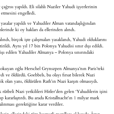
ağrısı yapıldı. Eli silahlı Naziler Yahudi işyerlerinin
ş etmesini engelledi.
 yasalar yapıldı ve Yahudiler Alman vatandaşlığından
lerinde ki oy hakları da ellerinden alındı.
ındı, birçok işte çalışmaları yasaklandı, Yahudi olduklarını
irildi. Aynı yıl 17 bin Polonya Yahudisi sınır dışı edildi.
dışı edilen Yahudiler Almanya – Polonya sınırındaki
da okuyan oğlu Herschel Grynszpen Almanya’nın Paris’teki
di ve öldürdü. Goebbels, bu olayı fırsat bilerek Nazi
ik olan yanı, öldürülen Rath’ın Nazi karşıtı olmasıydı.
rütbeli Nazi yetkilileri Hitler’den gelen ‘Yahudilerin işini
şıp kararlaştırdı. Bu arada Kristallnacht’ın 1 milyar mark
lınması gerektiğine karar verdiler.
lerin ellerindeki tüm kıymetli metallere el koydu. İşten