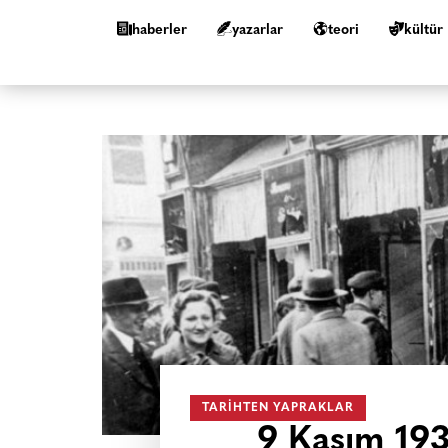
haberler
yazarlar
teori
kültür
TARIHTEN YAPRAKLAR
9 Kasım 193