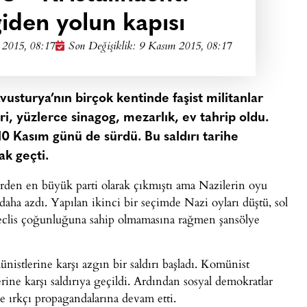
iden yolun kapısı
 2015, 08:17
Son Değişiklik: 9 Kasım 2015, 08:17
usturya’nın birçok kentinde faşist militanlar
eri, yüzlerce sinagog, mezarlık, ev tahrip oldu.
 10 Kasım günü de sürdü. Bu saldırı tarihe
ak geçti.
lerden en büyük parti olarak çıkmıştı ama Nazilerin oyu
aha azdı. Yapılan ikinci bir seçimde Nazi oyları düştü, sol
i meclis çoğunluğuna sahip olmamasına rağmen şansölye
nistlerine karşı azgın bir saldırı başladı. Komünist
lerine karşı saldırıya geçildi. Ardından sosyal demokratlar
de ırkçı propagandalarına devam etti.