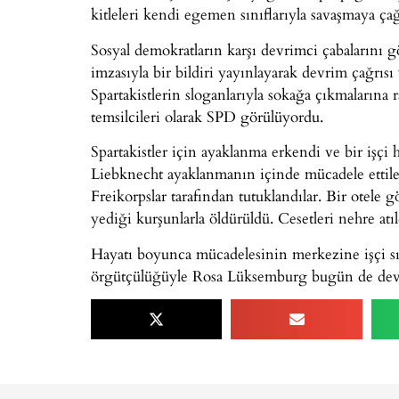
kitleleri kendi egemen sınıflarıyla savaşmaya çağ
Sosyal demokratların karşı devrimci çabalarını 
imzasıyla bir bildiri yayınlayarak devrim çağrısı y
Spartakistlerin sloganlarıyla sokağa çıkmalarına
temsilcileri olarak SPD görülüyordu.
Spartakistler için ayaklanma erkendi ve bir iş
Liebknecht ayaklanmanın içinde mücadele ettiler
Freikorpslar tarafından tutuklandılar. Bir otel
yediği kurşunlarla öldürüldü. Cesetleri nehre atıl
Hayatı boyunca mücadelesinin merkezine işçi sın
örgütçülüğüyle Rosa Lüksemburg bugün de devr