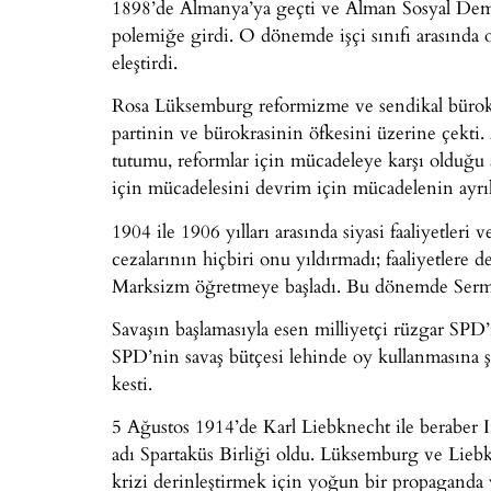
1898’de Almanya’ya geçti ve Alman Sosyal Demok
polemiğe girdi. O dönemde işçi sınıfı arasında 
eleştirdi.
Rosa Lüksemburg reformizme ve sendikal bürokr
partinin ve bürokrasinin öfkesini üzerine çekti
tutumu, reformlar için mücadeleye karşı olduğu 
için mücadelesini devrim için mücadelenin ayrıl
1904 ile 1906 yılları arasında siyasi faaliyetler
cezalarının hiçbiri onu yıldırmadı; faaliyetler
Marksizm öğretmeye başladı. Bu dönemde Sermaye
Savaşın başlamasıyla esen milliyetçi rüzgar SPD’
SPD’nin savaş bütçesi lehinde oy kullanmasına şi
kesti.
5 Ağustos 1914’de Karl Liebknecht ile beraber
adı Spartaküs Birliği oldu. Lüksemburg ve Liebk
krizi derinleştirmek için yoğun bir propaganda 