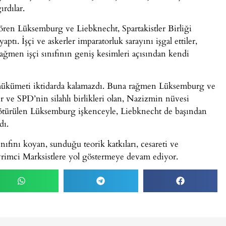
ırdılar.
gören Lüksemburg ve Liebknecht, Spartakistler Birliği
aptı. İşçi ve askerler imparatorluk sarayını işgal ettiler,
 rağmen işçi sınıfının geniş kesimleri açısından kendi
çi hükümeti iktidarda kalamazdı. Buna rağmen Lüksemburg ve
 ve SPD’nin silahlı birlikleri olan, Nazizmin nüvesi
e götürülen Lüksemburg işkenceyle, Liebknecht de başından
dı.
ıfını koyan, sunduğu teorik katkıları, cesareti ve
imci Marksistlere yol göstermeye devam ediyor.