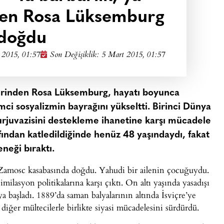
yen Rosa Lüksemburg
doğdu
 2015, 01:57
Son Değişiklik: 5 Mart 2015, 01:57
erinden Rosa Lüksemburg, hayatı boyunca
mci sosyalizmin bayrağını yükseltti. Birinci Dünya
urjuvazisini destekleme ihanetine karşı mücadele
rafından katledildiğinde henüz 48 yaşındaydı, fakat
neği bıraktı.
amosc kasabasında doğdu. Yahudi bir ailenin çocuğuydu.
ilasyon politikalarına karşı çıktı. On altı yaşında yasadışı
a başladı. 1889’da saman balyalarının altında İsviçre’ye
diğer mültecilerle birlikte siyasi mücadelesini sürdürdü.