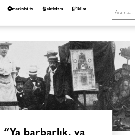
marksist tv
aktivizm
i̇klim
 “Ya barbarlık, ya