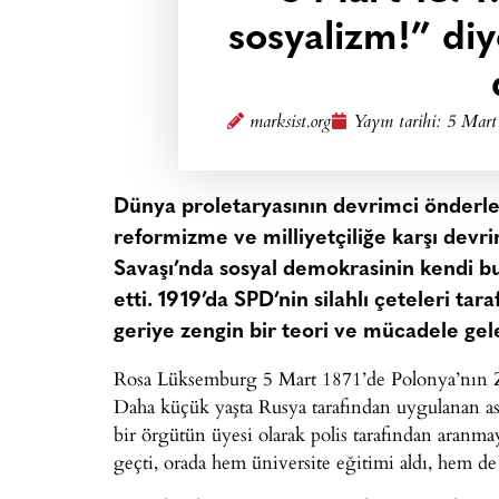
sosyalizm!” di
marksist.org
Yayın tarihi:
5 Mart
Dünya proletaryasının devrimci önderl
reformizme ve milliyetçiliğe karşı devri
Savaşı’nda sosyal demokrasinin kendi b
etti. 1919’da SPD’nin silahlı çeteleri ta
geriye zengin bir teori ve mücadele gele
Rosa Lüksemburg 5 Mart 1871’de Polonya’nın Z
Daha küçük yaşta Rusya tarafından uygulanan asim
bir örgütün üyesi olarak polis tarafından aranmay
geçti, orada hem üniversite eğitimi aldı, hem de 