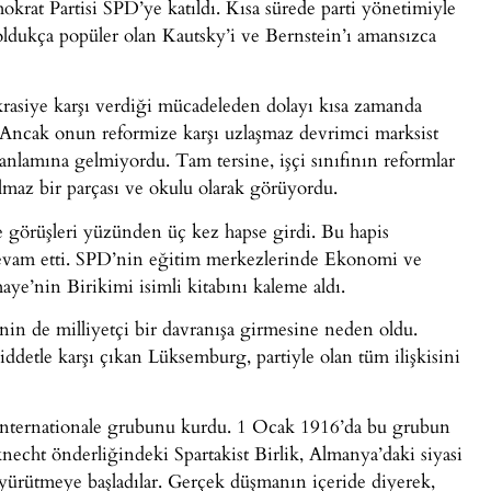
rat Partisi SPD’ye katıldı. Kısa sürede parti yönetimiyle
oldukça popüler olan Kautsky’i ve Bernstein’ı amansızca
asiye karşı verdiği mücadeleden dolayı kısa zamanda
. Ancak onun reformize karşı uzlaşmaz devrimci marksist
anlamına gelmiyordu. Tam tersine, işçi sınıfının reformlar
maz bir parçası ve okulu olarak görüyordu.
i ve görüşleri yüzünden üç kez hapse girdi. Bu hapis
e devam etti. SPD’nin eğitim merkezlerinde Ekonomi ve
’nin Birikimi isimli kitabını kaleme aldı.
nin de milliyetçi bir davranışa girmesine neden oldu.
ddetle karşı çıkan Lüksemburg, partiyle olan tüm ilişkisini
 Internationale grubunu kurdu. 1 Ocak 1916’da bu grubun
necht önderliğindeki Spartakist Birlik, Almanya’daki siyasi
yürütmeye başladılar. Gerçek düşmanın içeride diyerek,