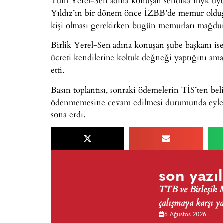
Tüm Yerel-Sen adına konuşan sendika myk üye
Yıldız’ın bir dönem önce İZBB’de memur olduğ
kişi olması gerekirken bugün memurları mağdur e
Birlik Yerel-Sen adına konuşan şube başkanı ise
ücreti kendilerine koltuk değneği yaptığını ama
etti.
Basın toplantısı, sonraki ödemelerin TİS’ten bel
ödenmemesine devam edilmesi durumunda eyleml
sona erdi.
son yazıl
TTB ve Birleşik Me
çalışmaya karşı y
6 Ağustos 2026