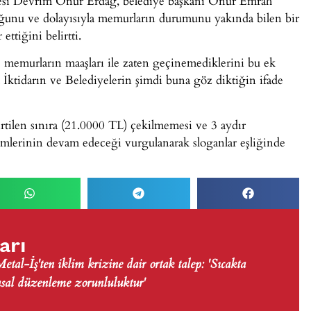
si Devrim Onur Erdağ, belediye başkanı Onur Emrah
unu ve dolayısıyla memurların durumunu yakında bilen bir
ttiğini belirtti.
 memurların maaşları ile zaten geçinemediklerini bu ek
 İktidarın ve Belediyelerin şimdi buna göz diktiğin ifade
irtilen sınıra (21.0000 TL) çekilmemesi ve 3 aydır
erinin devam edeceği vurgulanarak sloganlar eşliğinde
arı
tal-İş'ten iklim krizine dair ortak talep: 'Sıcakta
asal düzenleme zorunluluktur'