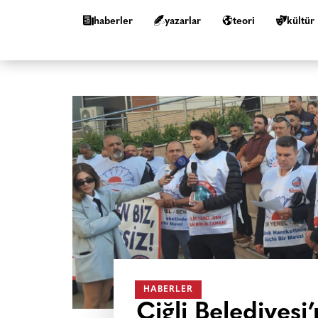
haberler
yazarlar
teori
kültür
HABERLER
Çiğli Belediyes