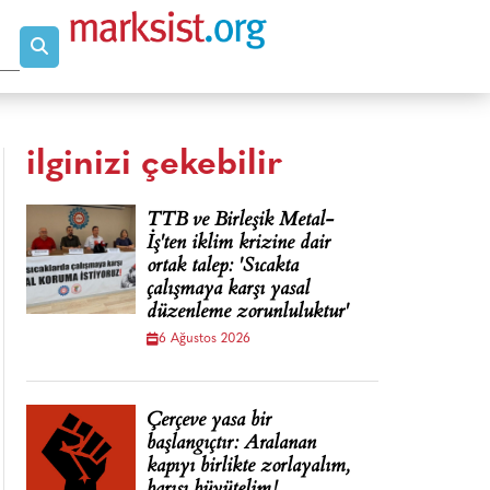
ilginizi çekebilir
TTB ve Birleşik Metal-
İş'ten iklim krizine dair
ortak talep: 'Sıcakta
çalışmaya karşı yasal
düzenleme zorunluluktur'
6 Ağustos 2026
Çerçeve yasa bir
başlangıçtır: Aralanan
kapıyı birlikte zorlayalım,