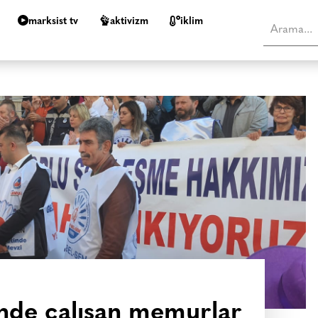
marksist tv
aktivizm
i̇klim
i’nde çalışan memurlar