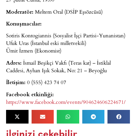
Moderatör:
Meltem Oral (DSİP Eşsözcüsü)
Konuşmacılar:
Sotiris Kontogiannis (Sosyalist İşçi Partisi-Yunanistan)
Ufuk Uras (İstanbul eski milletvekili)
Ümit İzmen (Ekonomist)
Adres:
İsmail Beşikçi Vakfı (Teras kat) – İstiklal
Caddesi, Ayhan Işık Sokak, No: 21 – Beyoğlu
İletişim:
0 (555) 423 74 07
Facebook etkinliği:
https://www.facebook.com/events/904624606224671/
ilginizi çekebilir