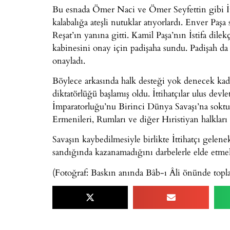
Bu esnada Ömer Naci ve Ömer Seyfettin gibi İt
kalabalığa ateşli nutuklar atıyorlardı. Enver Paş
Reşat’ın yanına gitti. Kamil Paşa’nın İstifa dil
kabinesini onay için padişaha sundu. Padişah da b
onayladı.
Böylece arkasında halk desteği yok denecek kada
diktatörlüğü başlamış oldu. İttihatçılar ulus dev
İmparatorluğu’nu Birinci Dünya Savaşı’na soktu
Ermenileri, Rumları ve diğer Hıristiyan halkları 
Savaşın kaybedilmesiyle birlikte İttihatçı gelen
sandığında kazanamadığını darbelerle elde etmek
(Fotoğraf: Baskın anında Bâb-ı Âli önünde topla