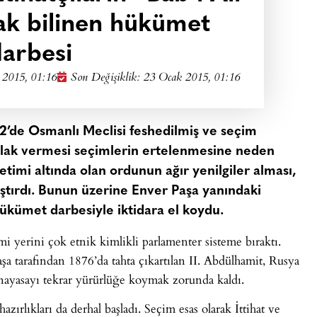
rak bilinen hükümet
arbesi
 2015, 01:16
Son Değişiklik: 23 Ocak 2015, 01:16
2’de Osmanlı Meclisi feshedilmiş ve seçim
patlak vermesi seçimlerin ertelenmesine neden
etimi altında olan ordunun ağır yenilgiler alması,
klaştırdı. Bunun üzerine Enver Paşa yanındaki
ı hükümet darbesiyle iktidara el koydu.
yerini çok etnik kimlikli parlamenter sisteme bıraktı.
a tarafından 1876’da tahta çıkartılan II. Abdülhamit, Rusya
 anayasayı tekrar yürürlüğe koymak zorunda kaldı.
zırlıkları da derhal başladı. Seçim esas olarak İttihat ve