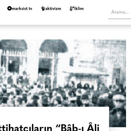
marksist tv
aktivizm
i̇klim
tihatçıların “Bâb-ı Âli