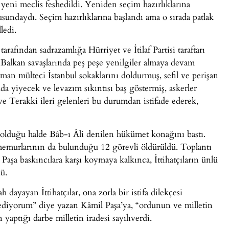
 yeni meclis feshedildi. Yeniden seçim hazırlıklarına
zusundaydı. Seçim hazırlıklarına başlandı ama o sırada patlak
ledi.
rafından sadrazamlığa Hürriyet ve İtilaf Partisi taraftarı
u Balkan savaşlarında peş peşe yenilgiler almaya devam
an mülteci İstanbul sokaklarını doldurmuş, sefil ve perişan
a yiyecek ve levazım sıkıntısı baş göstermiş, askerler
t ve Terakki ileri gelenleri bu durumdan istifade ederek,
ri olduğu halde Bâb-ı Âli denilen hükümet konağını bastı.
memurlarının da bulunduğu 12 görevli öldürüldü. Toplantı
aşa baskıncılara karşı koymaya kalkınca, İttihatçıların ünlü
ü.
dayayan İttihatçılar, ona zorla bir istifa dilekçesi
a ediyorum” diye yazan Kâmil Paşa’ya, “ordunun ve milletin
 yaptığı darbe milletin iradesi sayılıverdi.