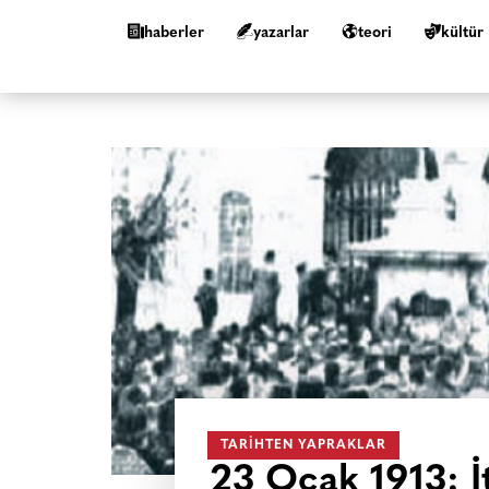
haberler
yazarlar
teori
kültür
TARIHTEN YAPRAKLAR
23 Ocak 1913: İt