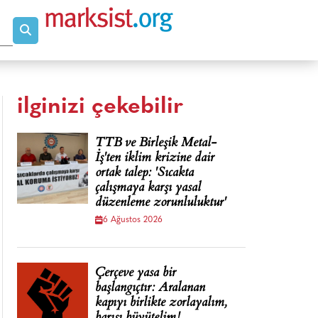
ilginizi çekebilir
TTB ve Birleşik Metal-
İş'ten iklim krizine dair
ortak talep: 'Sıcakta
çalışmaya karşı yasal
düzenleme zorunluluktur'
6 Ağustos 2026
Çerçeve yasa bir
başlangıçtır: Aralanan
kapıyı birlikte zorlayalım,