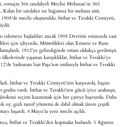
ti, sonuçta 366 sandalyeli Meclisi Mebusan’ın 365
. Kalan bir sandalye ise bağımsız bir mebusa aitti.
1908’de meclis oluşturuldu. İttihat ve Terakki Cemiyeti,
üydü.
rını izlemeye başladılar; ancak 1908 Devrimi esnasında vaat
endileri için işliyordu. Müttefikleri olan Ermeni ve Rum
lamışlardı. 1912’ye gelindiğinde ortam oldukça gerilmişti.
 ülkelerinde yaşanan karışıklıklar, İttihat ve Terakki’ye
’de Sadrazam Sait Paşa’nın istifasıyla İttihat ve Terakki
adı. İttihat ve Terakki Cemiyeti’nin karşısında, başını
et grubu vardı. İttihat ve Terakki’nin gücü iyice azalmıştı,
bürokrasi seçimi kazanmak için her çareye başvurdu. Daha
k oy, gizli tasnif yöntemi de dahil olmak üzere çeşitli
tmayı başardı. 4 Mayıs’ta yeni meclis açıldı.
ca, İttihat ve Terakki’den kopmalar hızlandı. 5 Ağustos