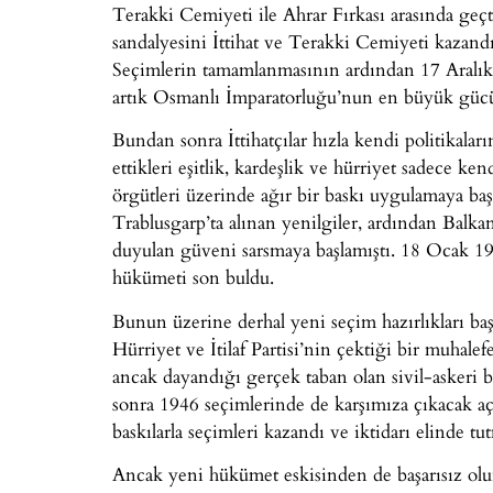
Terakki Cemiyeti ile Ahrar Fırkası arasında geç
sandalyesini İttihat ve Terakki Cemiyeti kazandı
Seçimlerin tamamlanmasının ardından 17 Aralık 
artık Osmanlı İmparatorluğu’nun en büyük güc
Bundan sonra İttihatçılar hızla kendi politikala
ettikleri eşitlik, kardeşlik ve hürriyet sadece k
örgütleri üzerinde ağır bir baskı uygulamaya baş
Trablusgarp’ta alınan yenilgiler, ardından Balkan
duyulan güveni sarsmaya başlamıştı. 18 Ocak 1912
hükümeti son buldu.
Bunun üzerine derhal yeni seçim hazırlıkları başl
Hürriyet ve İtilaf Partisi’nin çektiği bir muhalef
ancak dayandığı gerçek taban olan sivil-askeri 
sonra 1946 seçimlerinde de karşımıza çıkacak açı
baskılarla seçimleri kazandı ve iktidarı elinde tu
Ancak yeni hükümet eskisinden de başarısız olun