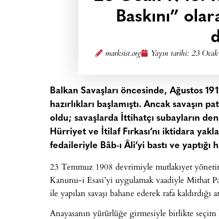
Baskını” ola
d
marksist.org
Yayın tarihi:
23 Ocak
Balkan Savaşları öncesinde, Ağustos 191
hazırlıkları başlamıştı. Ancak savaşın 
oldu; savaşlarda İttihatçı subayların den
Hürriyet ve İtilaf Fırkası’nı iktidara ya
fedaileriyle Bâb-ı Âli’yi bastı ve yaptığ
23 Temmuz 1908 devrimiyle mutlakıyet yönetimi 
Kanunu-i Esasi’yi uygulamak vaadiyle Mithat Paş
ile yapılan savaşı bahane ederek rafa kaldırdığı
Anayasanın yürürlüğe girmesiyle birlikte seçim ha