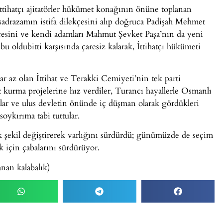
tihatçı ajitatörler hükümet konağının önüne toplanan
a sadrazamın istifa dilekçesini alıp doğruca Padişah Mehmet
ekçesini ve kendi adamları Mahmut Şevket Paşa’nın da yeni
u oldubitti karşısında çaresiz kalarak, İttihatçı hükümeti
r az olan İttihat ve Terakki Cemiyeti’nin tek parti
let kurma projelerine hız verdiler, Turancı hayallerle Osmanlı
lar ve ulus devletin önünde iç düşman olarak gördükleri
soykırıma tabi tuttular.
ek şekil değiştirerek varlığını sürdürdü; günümüzde de seçim
 için çabalarını sürdürüyor.
nan kalabalık)