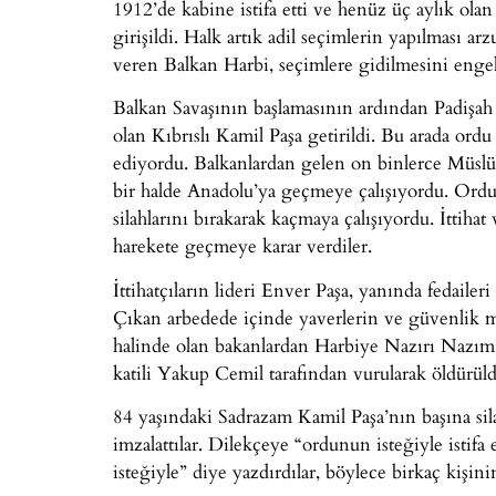
1912’de kabine istifa etti ve henüz üç aylık olan
girişildi. Halk artık adil seçimlerin yapılması ar
veren Balkan Harbi, seçimlere gidilmesini engel
Balkan Savaşının başlamasının ardından Padişah ta
olan Kıbrıslı Kamil Paşa getirildi. Bu arada ord
ediyordu. Balkanlardan gelen on binlerce Müslüm
bir halde Anadolu’ya geçmeye çalışıyordu. Ordud
silahlarını bırakarak kaçmaya çalışıyordu. İttiha
harekete geçmeye karar verdiler.
İttihatçıların lideri Enver Paşa, yanında fedaile
Çıkan arbedede içinde yaverlerin ve güvenlik 
halinde olan bakanlardan Harbiye Nazırı Nazım P
katili Yakup Cemil tarafından vurularak öldürüld
84 yaşındaki Sadrazam Kamil Paşa’nın başına silah 
imzalattılar. Dilekçeye “ordunun isteğiyle istif
isteğiyle” diye yazdırdılar, böylece birkaç kişinin