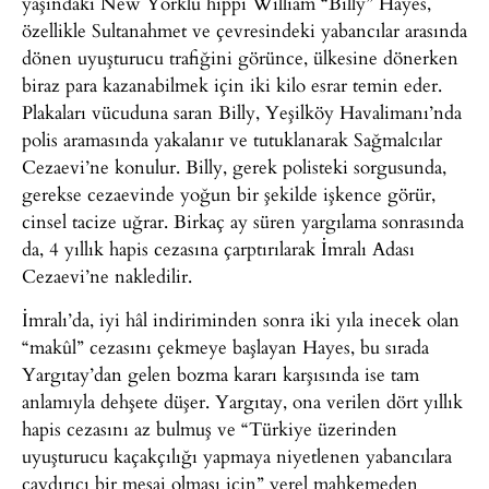
yaşındaki New Yorklu hippi William “Billy” Hayes,
özellikle Sultanahmet ve çevresindeki yabancılar arasında
dönen uyuşturucu trafiğini görünce, ülkesine dönerken
biraz para kazanabilmek için iki kilo esrar temin eder.
Plakaları vücuduna saran Billy, Yeşilköy Havalimanı’nda
polis aramasında yakalanır ve tutuklanarak Sağmalcılar
Cezaevi’ne konulur. Billy, gerek polisteki sorgusunda,
gerekse cezaevinde yoğun bir şekilde işkence görür,
cinsel tacize uğrar. Birkaç ay süren yargılama sonrasında
da, 4 yıllık hapis cezasına çarptırılarak İmralı Adası
Cezaevi’ne nakledilir.
İmralı’da, iyi hâl indiriminden sonra iki yıla inecek olan
“makûl” cezasını çekmeye başlayan Hayes, bu sırada
Yargıtay’dan gelen bozma kararı karşısında ise tam
anlamıyla dehşete düşer. Yargıtay, ona verilen dört yıllık
hapis cezasını az bulmuş ve “Türkiye üzerinden
uyuşturucu kaçakçılığı yapmaya niyetlenen yabancılara
caydırıcı bir mesaj olması için” yerel mahkemeden