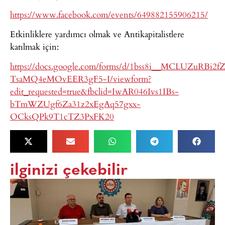
https://www.facebook.com/events/649882155906215/
Etkinliklere yardımcı olmak ve Antikapitalistlere
katılmak için:
https://docs.google.com/forms/d/1bss8i__MCLUZuRBi2
TsaMQ4eMOvEER3gF5-I/viewform?
edit_requested=true&fbclid=IwAR046Ivs1IBs-
bTmWZUgf6Za31z2xEgAq57gxx-
OCksQPk9T1cTZ3PxFK20
ilginizi çekebilir