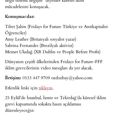
değil sistemi değiştir” diyenler küresel ikim
mücadelesini konuşacak.
Konuşmacılar:
Tibet Şahin (Fridays for Future Türkiye ve Antikapitalist
Öğrenciler)
Amy Leather (Britanyalı sosyalist yazar)
Sabrina Fernandes (Brezilyalı aktivist)
Memet Uludağ (XR Dublin ve People Before Profit)
Dünyanın çeşitli ülkelerinden Fridays for Future-FFF
iklim grevcilerinin video mesajları da yer alacak.
İletişim:
0533 447 9709
ozdozbay@yahoo.com
Etkinlik linki için
tıklayın
.
25 Eylül’de İstanbul, İzmir ve Tekirdağ’da küresel iklim
grevi kapsamında sokakta basın açıklaması
düzenleyeceğiz: