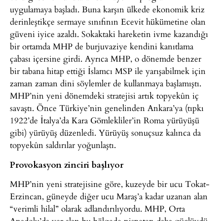
uygulamaya başladı. Buna karşın ülkede ekonomik kriz
derinleştikçe sermaye sınıfının Ecevit hükümetine olan
güveni iyice azaldı. Sokaktaki hareketin ivme kazandığı
bir ortamda MHP de burjuvaziye kendini kanıtlama
çabası içersine girdi. Ayrıca MHP, o dönemde benzer
bir tabana hitap ettiği İslamcı MSP ile yarışabilmek için
zaman zaman dini söylemler de kullanmaya başlamıştı.
MHP’nin yeni dönemdeki stratejisi artık topyekûn iç
savaştı. Önce Türkiye’nin genelinden Ankara’ya (tıpkı
1922’de İtalya’da Kara Gömlekliler’in Roma yürüyüşü
gibi) yürüyüş düzenledi. Yürüyüş sonuçsuz kalınca da
topyekûn saldırılar yoğunlaştı.
Provokasyon zinciri başlıyor
MHP’nin yeni stratejisine göre, kuzeyde bir ucu Tokat-
Erzincan, güneyde diğer ucu Maraş’a kadar uzanan alan
“verimli hilal” olarak adlandırılıyordu. MHP, Orta
Anadolu’da yer alan bu bölgede nispeten daha güçlüydü.