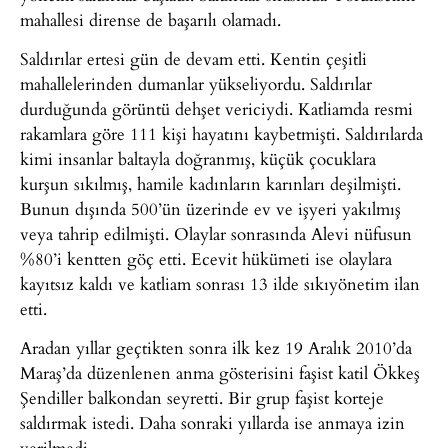
mahallesi dirense de başarılı olamadı.
Saldırılar ertesi gün de devam etti. Kentin çeşitli
mahallelerinden dumanlar yükseliyordu. Saldırılar
durduğunda görüntü dehşet vericiydi. Katliamda resmi
rakamlara göre 111 kişi hayatını kaybetmişti. Saldırılarda
kimi insanlar baltayla doğranmış, küçük çocuklara
kurşun sıkılmış, hamile kadınların karınları deşilmişti.
Bunun dışında 500’ün üzerinde ev ve işyeri yakılmış
veya tahrip edilmişti. Olaylar sonrasında Alevi nüfusun
%80’i kentten göç etti. Ecevit hükümeti ise olaylara
kayıtsız kaldı ve katliam sonrası 13 ilde sıkıyönetim ilan
etti.
Aradan yıllar geçtikten sonra ilk kez 19 Aralık 2010’da
Maraş’da düzenlenen anma gösterisini faşist katil Ökkeş
Şendiller balkondan seyretti. Bir grup faşist korteje
saldırmak istedi. Daha sonraki yıllarda ise anmaya izin
verilmedi.