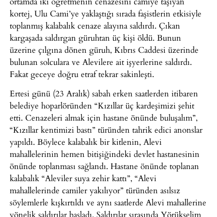
ortamda iki öğretmenin cenazesini camiye taşıyan
kortej, Ulu Cami’ye yaklaştığı sırada faşistlerin etkisiyle
toplanmış kalabalık cenaze alayına saldırdı. Çıkan
kargaşada saldırgan güruhtan üç kişi öldü. Bunun
üzerine çılgına dönen güruh, Kıbrıs Caddesi üzerinde
bulunan solculara ve Alevilere ait işyerlerine saldırdı.
Fakat geceye doğru etraf tekrar sakinleşti.
Ertesi günü (23 Aralık) sabah erken saatlerden itibaren
belediye hoparlöründen “Kızıllar üç kardeşimizi şehit
etti. Cenazeleri almak için hastane önünde buluşalım”,
“Kızıllar kentimizi bastı” türünden tahrik edici anonslar
yapıldı. Böylece kalabalık bir kitlenin, Alevi
mahallelerinin hemen bitişiğindeki devlet hastanesinin
önünde toplanması sağlandı. Hastane önünde toplanan
kalabalık “Aleviler suya zehir kattı”, “Alevi
mahallelerinde camiler yakılıyor” türünden asılsız
söylemlerle kışkırtıldı ve aynı saatlerde Alevi mahallerine
yönelik saldırılar başladı. Saldırılar sırasında Yörükselim