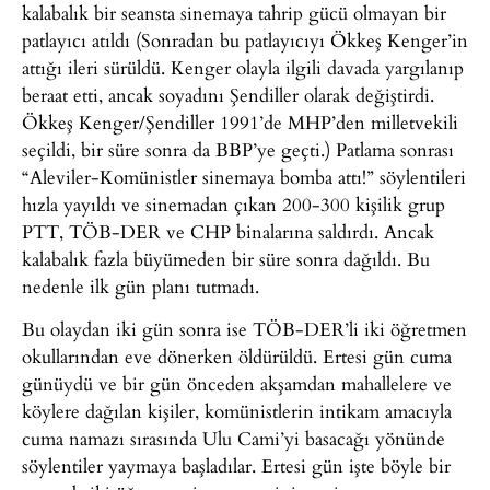
kalabalık bir seansta sinemaya tahrip gücü olmayan bir
patlayıcı atıldı (Sonradan bu patlayıcıyı Ökkeş Kenger’in
attığı ileri sürüldü. Kenger olayla ilgili davada yargılanıp
beraat etti, ancak soyadını Şendiller olarak değiştirdi.
Ökkeş Kenger/Şendiller 1991’de MHP’den milletvekili
seçildi, bir süre sonra da BBP’ye geçti.) Patlama sonrası
“Aleviler-Komünistler sinemaya bomba attı!” söylentileri
hızla yayıldı ve sinemadan çıkan 200-300 kişilik grup
PTT, TÖB-DER ve CHP binalarına saldırdı. Ancak
kalabalık fazla büyümeden bir süre sonra dağıldı. Bu
nedenle ilk gün planı tutmadı.
Bu olaydan iki gün sonra ise TÖB-DER’li iki öğretmen
okullarından eve dönerken öldürüldü. Ertesi gün cuma
günüydü ve bir gün önceden akşamdan mahallelere ve
köylere dağılan kişiler, komünistlerin intikam amacıyla
cuma namazı sırasında Ulu Cami’yi basacağı yönünde
söylentiler yaymaya başladılar. Ertesi gün işte böyle bir