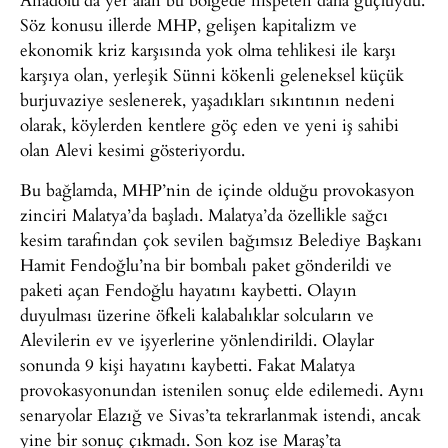
Söz konusu illerde MHP, gelişen kapitalizm ve
ekonomik kriz karşısında yok olma tehlikesi ile karşı
karşıya olan, yerleşik Sünni kökenli geleneksel küçük
burjuvaziye seslenerek, yaşadıkları sıkıntının nedeni
olarak, köylerden kentlere göç eden ve yeni iş sahibi
olan Alevi kesimi gösteriyordu.
Bu bağlamda, MHP’nin de içinde olduğu provokasyon
zinciri Malatya’da başladı. Malatya’da özellikle sağcı
kesim tarafından çok sevilen bağımsız Belediye Başkanı
Hamit Fendoğlu’na bir bombalı paket gönderildi ve
paketi açan Fendoğlu hayatını kaybetti. Olayın
duyulması üzerine öfkeli kalabalıklar solcuların ve
Alevilerin ev ve işyerlerine yönlendirildi. Olaylar
sonunda 9 kişi hayatını kaybetti. Fakat Malatya
provokasyonundan istenilen sonuç elde edilemedi. Aynı
senaryolar Elazığ ve Sivas’ta tekrarlanmak istendi, ancak
yine bir sonuç çıkmadı. Son koz ise Maraş’ta