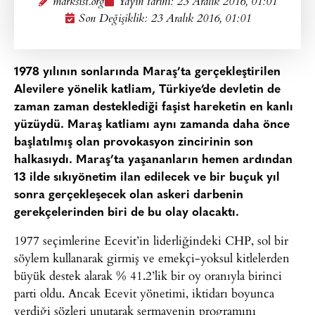
marksist.org
Yayın tarihi:
23 Aralık 2016, 01:01
Son Değişiklik: 23 Aralık 2016, 01:01
1978 yılının sonlarında Maraş’ta gerçekleştirilen
Alevilere yönelik katliam, Türkiye’de devletin de
zaman zaman desteklediği faşist hareketin en kanlı
yüzüydü. Maraş katliamı aynı zamanda daha önce
başlatılmış olan provokasyon zincirinin son
halkasıydı. Maraş’ta yaşananların hemen ardından
13 ilde sıkıyönetim ilan edilecek ve bir buçuk yıl
sonra gerçekleşecek olan askeri darbenin
gerekçelerinden biri de bu olay olacaktı.
1977 seçimlerine Ecevit’in liderliğindeki CHP, sol bir
söylem kullanarak girmiş ve emekçi-yoksul kitlelerden
büyük destek alarak % 41.2’lik bir oy oranıyla birinci
parti oldu. Ancak Ecevit yönetimi, iktidarı boyunca
verdiği sözleri unutarak sermayenin programını