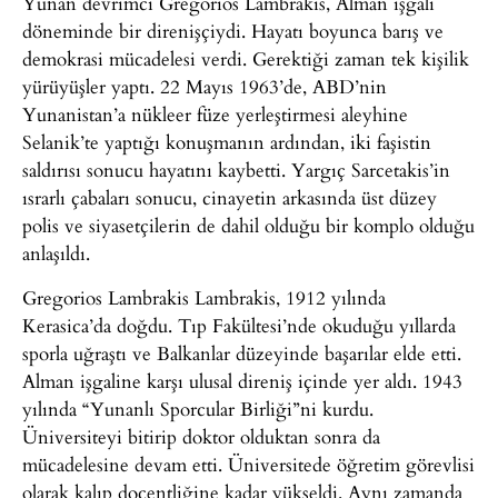
Yunan devrimci Gregorios Lambrakis, Alman işgali
döneminde bir direnişçiydi. Hayatı boyunca barış ve
demokrasi mücadelesi verdi. Gerektiği zaman tek kişilik
yürüyüşler yaptı. 22 Mayıs 1963’de, ABD’nin
Yunanistan’a nükleer füze yerleştirmesi aleyhine
Selanik’te yaptığı konuşmanın ardından, iki faşistin
saldırısı sonucu hayatını kaybetti. Yargıç Sarcetakis’in
ısrarlı çabaları sonucu, cinayetin arkasında üst düzey
polis ve siyasetçilerin de dahil olduğu bir komplo olduğu
anlaşıldı.
Gregorios Lambrakis Lambrakis, 1912 yılında
Kerasica’da doğdu. Tıp Fakültesi’nde okuduğu yıllarda
sporla uğraştı ve Balkanlar düzeyinde başarılar elde etti.
Alman işgaline karşı ulusal direniş içinde yer aldı. 1943
yılında “Yunanlı Sporcular Birliği”ni kurdu.
Üniversiteyi bitirip doktor olduktan sonra da
mücadelesine devam etti. Üniversitede öğretim görevlisi
olarak kalıp doçentliğine kadar yükseldi. Aynı zamanda