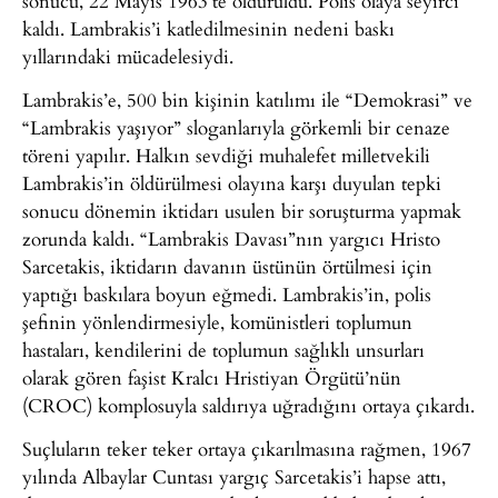
sonucu, 22 Mayıs 1963’te öldürüldü. Polis olaya seyirci
kaldı. Lambrakis’i katledilmesinin nedeni baskı
yıllarındaki mücadelesiydi.
Lambrakis’e, 500 bin kişinin katılımı ile “Demokrasi” ve
“Lambrakis yaşıyor” sloganlarıyla görkemli bir cenaze
töreni yapılır. Halkın sevdiği muhalefet milletvekili
Lambrakis’in öldürülmesi olayına karşı duyulan tepki
sonucu dönemin iktidarı usulen bir soruşturma yapmak
zorunda kaldı. “Lambrakis Davası”nın yargıcı Hristo
Sarcetakis, iktidarın davanın üstünün örtülmesi için
yaptığı baskılara boyun eğmedi. Lambrakis’in, polis
şefinin yönlendirmesiyle, komünistleri toplumun
hastaları, kendilerini de toplumun sağlıklı unsurları
olarak gören faşist Kralcı Hristiyan Örgütü’nün
(CROC) komplosuyla saldırıya uğradığını ortaya çıkardı.
Suçluların teker teker ortaya çıkarılmasına rağmen, 1967
yılında Albaylar Cuntası yargıç Sarcetakis’i hapse attı,