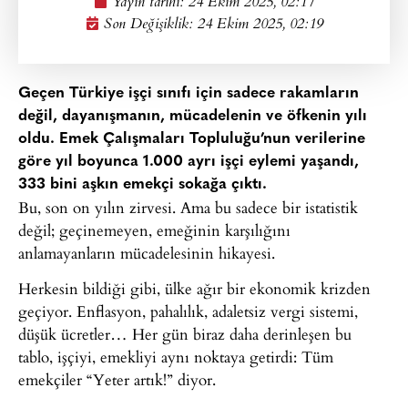
Yayın tarihi:
24 Ekim 2025, 02:17
Son Değişiklik: 24 Ekim 2025, 02:19
Geçen Türkiye işçi sınıfı için sadece rakamların
değil, dayanışmanın, mücadelenin ve öfkenin yılı
oldu. Emek Çalışmaları Topluluğu’nun verilerine
göre yıl boyunca 1.000 ayrı işçi eylemi yaşandı,
333 bini aşkın emekçi sokağa çıktı.
Bu, son on yılın zirvesi. Ama bu sadece bir istatistik
değil; geçinemeyen, emeğinin karşılığını
anlamayanların mücadelesinin hikayesi.
Herkesin bildiği gibi, ülke ağır bir ekonomik krizden
geçiyor. Enflasyon, pahalılık, adaletsiz vergi sistemi,
düşük ücretler… Her gün biraz daha derinleşen bu
tablo, işçiyi, emekliyi aynı noktaya getirdi: Tüm
emekçiler “Yeter artık!” diyor.