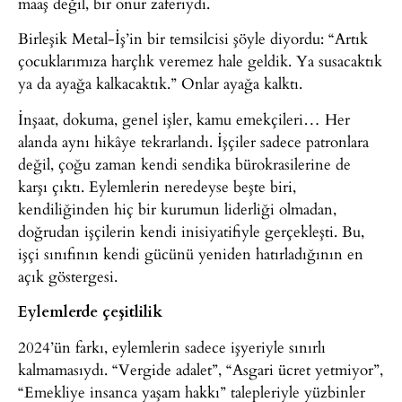
maaş değil, bir onur zaferiydi.
Birleşik Metal-İş’in bir temsilcisi şöyle diyordu: “Artık
çocuklarımıza harçlık veremez hale geldik. Ya susacaktık
ya da ayağa kalkacaktık.” Onlar ayağa kalktı.
İnşaat, dokuma, genel işler, kamu emekçileri… Her
alanda aynı hikâye tekrarlandı. İşçiler sadece patronlara
değil, çoğu zaman kendi sendika bürokrasilerine de
karşı çıktı. Eylemlerin neredeyse beşte biri,
kendiliğinden hiç bir kurumun liderliği olmadan,
doğrudan işçilerin kendi inisiyatifiyle gerçekleşti. Bu,
işçi sınıfının kendi gücünü yeniden hatırladığının en
açık göstergesi.
Eylemlerde çeşitlilik
2024’ün farkı, eylemlerin sadece işyeriyle sınırlı
kalmamasıydı. “Vergide adalet”, “Asgari ücret yetmiyor”,
“Emekliye insanca yaşam hakkı” talepleriyle yüzbinler