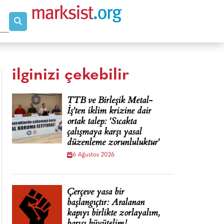
ilginizi çekebilir
TTB ve Birleşik Metal-
İş'ten iklim krizine dair
ortak talep: 'Sıcakta
çalışmaya karşı yasal
düzenleme zorunluluktur'
6 Ağustos 2026
Çerçeve yasa bir
başlangıçtır: Aralanan
kapıyı birlikte zorlayalım,