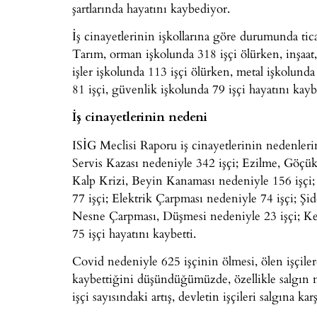
şartlarında hayatını kaybediyor.
İş cinayetlerinin işkollarına göre durumunda ti
Tarım, orman işkolunda 318 işçi ölürken, inşaat,
işler işkolunda 113 işçi ölürken, metal işkolund
81 işçi, güvenlik işkolunda 79 işçi hayatını kaybe
İş cinayetlerinin nedeni
ISİG Meclisi Raporu iş cinayetlerinin nedenleri
Servis Kazası nedeniyle 342 işçi; Ezilme, Göçü
Kalp Krizi, Beyin Kanaması nedeniyle 156 işçi;
77 işçi; Elektrik Çarpması nedeniyle 74 işçi; Şi
Nesne Çarpması, Düşmesi nedeniyle 23 işçi; Ke
75 işçi hayatını kaybetti.
Covid nedeniyle 625 işçinin ölmesi, ölen işçilerd
kaybettiğini düşündüğümüzde, özellikle salgın ne
işçi sayısındaki artış, devletin işçileri salgına k