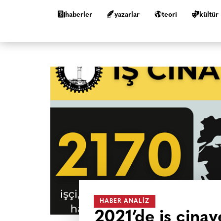
haberler
yazarlar
teori
kültür
HABER ANALIZ
2021’de iş cina