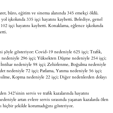
caret, büro, eğitim ve sinema alanında 345 emekçi öldü.
 yol işkolunda 335 işçi hayatını kaybetti. Belediye, genel
a 102 işçi hayatını kaybetti. Konaklama, eğlence işkolunda
tti.
ni şöyle gösteriyor: Covid-19 nedeniyle 625 işçi; Trafik,
k nedeniyle 296 işçi; Yüksekten Düşme nedeniyle 254 işçi;
 İntihar nedeniyle 98 işçi; Zehirlenme, Boğulma nedeniyle
ddet nedeniyle 72 işçi; Patlama, Yanma nedeniyle 56 işçi;
silme, Kopma nedeniyle 22 işçi; Diğer nedenlerden dolayı
en 342’sinin servis ve trafik kazalarında hayatını
deniyle artan evlere servis sırasında yaşanan kazalarda ölen
arşı hiçbir şekilde korumadığını gösteriyor.