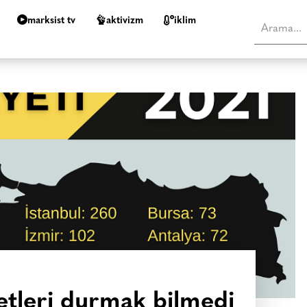
marksist tv
aktivizm
i̇klim
yetleri durmak bilmedi