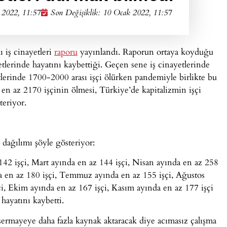
 2022, 11:57
Son Değişiklik: 10 Ocak 2022, 11:57
ı iş cinayetleri
raporu
yayınlandı. Raporun ortaya koyduğu
etlerinde hayatını kaybettiği. Geçen sene iş cinayetlerinde
etlerinde 1700-2000 arası işçi ölürken pandemiyle birlikte bu
a en az 2170 işçinin ölmesi, Türkiye’de kapitalizmin işçi
teriyor.
 dağılımı şöyle gösteriyor:
142 işçi, Mart ayında en az 144 işçi, Nisan ayında en az 258
da en az 180 işçi, Temmuz ayında en az 155 işçi, Ağustos
çi, Ekim ayında en az 167 işçi, Kasım ayında en az 177 işçi
 hayatını kaybetti.
r sermayeye daha fazla kaynak aktaracak diye acımasız çalışma