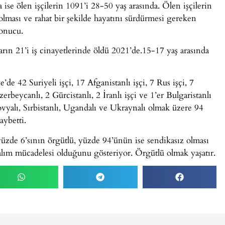
 ise ölen işçilerin 1091’i 28-50 yaş arasında. Ölen işçilerin
 olması ve rahat bir şekilde hayatını sürdürmesi gereken
sonucu.
arın 21’i iş cinayetlerinde öldü 2021’de.15-17 yaş arasında
e 42 Suriyeli işçi, 17 Afganistanlı işçi, 7 Rus işçi, 7
zerbeycanlı, 2 Gürcistanlı, 2 İranlı işçi ve 1’er Bulgaristanlı
ovyalı, Sırbistanlı, Ugandalı ve Ukraynalı olmak üzere 94
aybetti.
yüzde 6’sının örgütlü, yüzde 94’ünün ise sendikasız olması
lım mücadelesi olduğunu gösteriyor. Örgütlü olmak yaşatır.