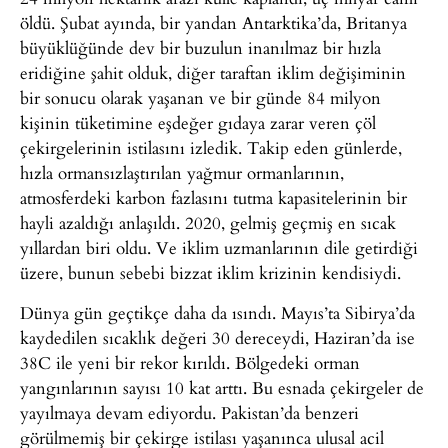
öldü. Şubat ayında, bir yandan Antarktika’da, Britanya
büyüklüğünde dev bir buzulun inanılmaz bir hızla
eridiğine şahit olduk, diğer taraftan iklim değişiminin
bir sonucu olarak yaşanan ve bir günde 84 milyon
kişinin tüketimine eşdeğer gıdaya zarar veren çöl
çekirgelerinin istilasını izledik. Takip eden günlerde,
hızla ormansızlaştırılan yağmur ormanlarının,
atmosferdeki karbon fazlasını tutma kapasitelerinin bir
hayli azaldığı anlaşıldı. 2020, gelmiş geçmiş en sıcak
yıllardan biri oldu. Ve iklim uzmanlarının dile getirdiği
üzere, bunun sebebi bizzat iklim krizinin kendisiydi.
Dünya gün geçtikçe daha da ısındı. Mayıs’ta Sibirya’da
kaydedilen sıcaklık değeri 30 dereceydi, Haziran’da ise
38C ile yeni bir rekor kırıldı. Bölgedeki orman
yangınlarının sayısı 10 kat arttı. Bu esnada çekirgeler de
yayılmaya devam ediyordu. Pakistan’da benzeri
görülmemiş bir çekirge istilası yaşanınca ulusal acil