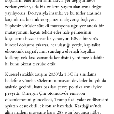
koşulların ellerinden alınmasıyla yer değiştirmeye
zorlanıyorlar ya da biz onların yaşam alanlarına doğru
yayılıyoruz. Dolayısıyla insanlar ve bu türler arasında
kaçınılmaz bir mikroorganizma alışverişi başlıyor.
Şüphesiz virüsler sürekli mutasyona uğruyor ancak bir
mutasyonun, hayatı tehdit eder hale gelmesinin
koşullarını bizzat insanlar yaratıyor. Böyle bir virüs
küresel dolaşıma çıkarsa, her ulaştığı yerde, kapitalist
ekonomik coğrafyanın sunduğu elverişli koşulları
kullanıp çok kısa zamanda kendisini yenilmez kılabilir -
ki bunu bizzat tecrübe ettik.
Küresel sıcaklık artışını 2030’da 1,5C ile sınırlama
hedefine yönelik sözlerini tutmayan devletler bu yılı da
ataletle geçirdi, hatta bazıları çevre politikalarını iyice
gevşetti. Örneğin Çin otomotivde emisyon
düzenlemesini güncelledi, Trump fosil yakıt endüstrisini
açıktan destekledi, ek fonlar hazırladı. Kazdağları’nda
altın madeni projesine karşı 288 gün boyunca nöbet