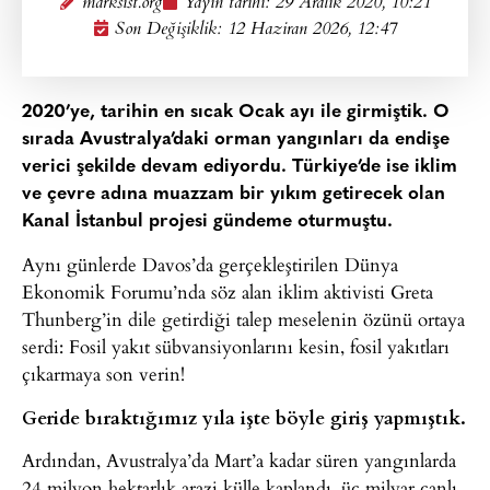
marksist.org
Yayın tarihi:
29 Aralık 2020, 10:21
Son Değişiklik: 12 Haziran 2026, 12:47
2020’ye, tarihin en sıcak Ocak ayı ile girmiştik. O
sırada Avustralya’daki orman yangınları da endişe
verici şekilde devam ediyordu. Türkiye’de ise iklim
ve çevre adına muazzam bir yıkım getirecek olan
Kanal İstanbul projesi gündeme oturmuştu.
Aynı günlerde Davos’da gerçekleştirilen Dünya
Ekonomik Forumu’nda söz alan iklim aktivisti Greta
Thunberg’in dile getirdiği talep meselenin özünü ortaya
serdi: Fosil yakıt sübvansiyonlarını kesin, fosil yakıtları
çıkarmaya son verin!
Geride bıraktığımız yıla işte böyle giriş yapmıştık.
Ardından, Avustralya’da Mart’a kadar süren yangınlarda
24 milyon hektarlık arazi külle kaplandı, üç milyar canlı