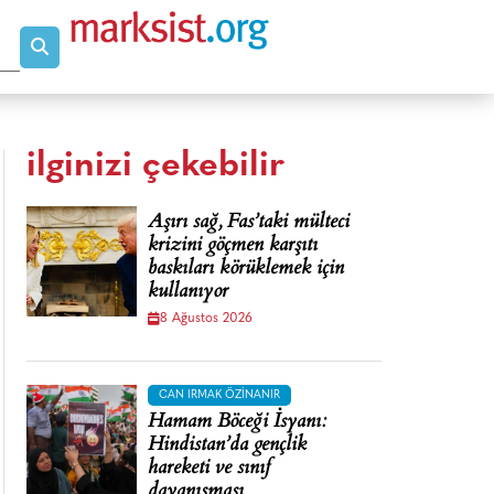
ilginizi çekebilir
Aşırı sağ, Fas’taki mülteci
krizini göçmen karşıtı
baskıları körüklemek için
kullanıyor
8 Ağustos 2026
CAN IRMAK ÖZINANIR
Hamam Böceği İsyanı:
Hindistan’da gençlik
hareketi ve sınıf
dayanışması