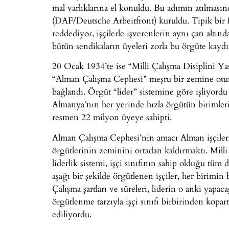
mal varlıklarına el konuldu. Bu adımın atılmas
(DAF/Deutsche Arbeitfront) kuruldu. Tipik bir fa
reddediyor, işçilerle işverenlerin aynı çatı alt
bütün sendikaların üyeleri zorla bu örgüte kaydırı
20 Ocak 1934’te ise “Milli Çalışma Disiplini Yas
“Alman Çalışma Cephesi” meşru bir zemine otu
bağlandı. Örgüt “lider” sistemine göre işliyord
Almanya’nın her yerinde hızla örgütün birimle
resmen 22 milyon üyeye sahipti.
Alman Çalışma Cephesi’nin amacı Alman işçile
örgütlerinin zeminini ortadan kaldırmaktı. Milli 
liderlik sistemi, işçi sınıfının sahip olduğu tüm
aşağı bir şekilde örgütlenen işçiler, her birimin 
Çalışma şartları ve süreleri, liderin o anki ya
örgütlenme tarzıyla işçi sınıfı birbirinden kopar
ediliyordu.