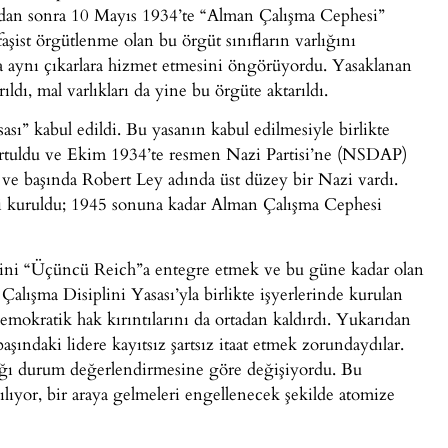
ından sonra 10 Mayıs 1934’te “Alman Çalışma Cephesi”
şist örgütlenme olan bu örgüt sınıfların varlığını
ında aynı çıkarlara hizmet etmesini öngörüyordu. Yasaklanan
ldı, mal varlıkları da yine bu örgüte aktarıldı.
ası” kabul edildi. Bu yasanın kabul edilmesiyle birlikte
rtuldu ve Ekim 1934’te resmen Nazi Partisi’ne (NSDAP)
u ve başında Robert Ley adında üst düzey bir Nazi vardı.
ri kuruldu; 1945 sonuna kadar Alman Çalışma Cephesi
rini “Üçüncü Reich”a entegre etmek ve bu güne kadar olan
Çalışma Disiplini Yasası’yla birlikte işyerlerinde kurulan
 demokratik hak kırıntılarını da ortadan kaldırdı. Yukarıdan
başındaki lidere kayıtsız şartsız itaat etmek zorundaydılar.
pacağı durum değerlendirmesine göre değişiyordu. Bu
tılıyor, bir araya gelmeleri engellenecek şekilde atomize