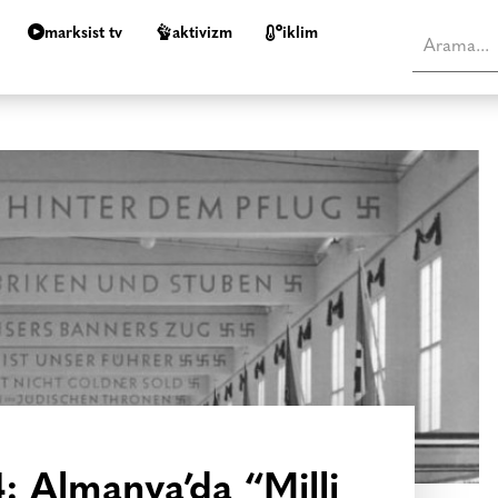
marksist tv
aktivizm
i̇klim
: Almanya’da “Milli