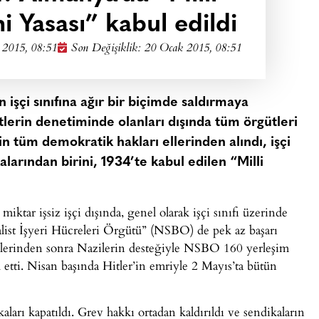
i Yasası” kabul edildi
 2015, 08:51
Son Değişiklik: 20 Ocak 2015, 08:51
n işçi sınıfına ağır bir biçimde saldırmaya
istlerin denetiminde olanları dışında tüm örgütleri
erin tüm demokratik hakları ellerinden alındı, işçi
alarından birini, 1934’te kabul edilen “Milli
ktar işsiz işçi dışında, genel olarak işçi sınıfı üzerinde
alist İşyeri Hücreleri Örgütü” (NSBO) de pek az başarı
imlerinden sonra Nazilerin desteğiyle NSBO 160 yerleşim
l etti. Nisan başında Hitler’in emriyle 2 Mayıs’ta bütün
ları kapatıldı. Grev hakkı ortadan kaldırıldı ve sendikaların