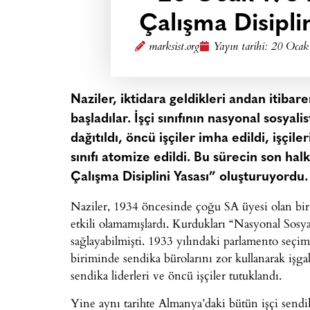
Çalışma Disiplin
marksist.org
Yayın tarihi:
20 Ocak
Naziler, iktidara geldikleri andan itibare
başladılar. İşçi sınıfının nasyonal sosyal
dağıtıldı, öncü işçiler imha edildi, işçil
sınıfı atomize edildi. Bu sürecin son halk
Çalışma Disiplini Yasası” oluşturuyordu.
Naziler, 1934 öncesinde çoğu SA üyesi olan bir mi
etkili olamamışlardı. Kurdukları “Nasyonal Sosy
sağlayabilmişti. 1933 yılındaki parlamento seç
biriminde sendika bürolarını zor kullanarak işga
sendika liderleri ve öncü işçiler tutuklandı.
Yine aynı tarihte Almanya’daki bütün işçi sendika