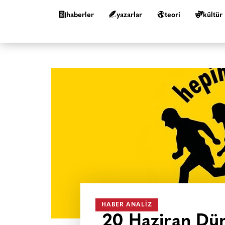
haberler
yazarlar
teori
kültür
HABER ANALIZ
20 Haziran Dün