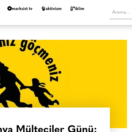
marksist tv
aktivizm
i̇klim
ya Mülteciler Günü: