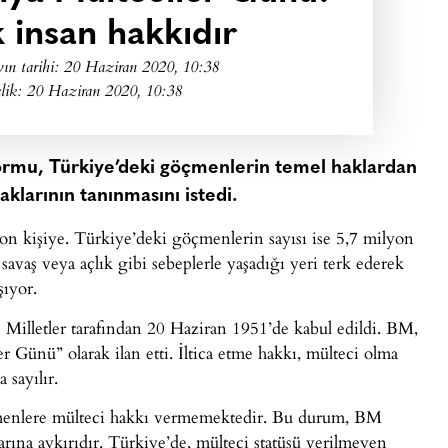
k insan hakkıdır
ın tarihi:
20 Haziran 2020, 10:38
lik: 20 Haziran 2020, 10:38
ormu, Türkiye’deki göçmenlerin temel haklardan
klarının tanınmasını istedi.
n kişiye. Türkiye’deki göçmenlerin sayısı ise 5,7 milyon
 savaş veya açlık gibi sebeplerle yaşadığı yeri terk ederek
şıyor.
ş Milletler tarafından 20 Haziran 1951’de kabul edildi. BM,
 Günü” olarak ilan etti. İltica etme hakkı, mülteci olma
 sayılır.
çmenlere mülteci hakkı vermemektedir. Bu durum, BM
rına aykırıdır. Türkiye’de, mülteci statüsü verilmeyen