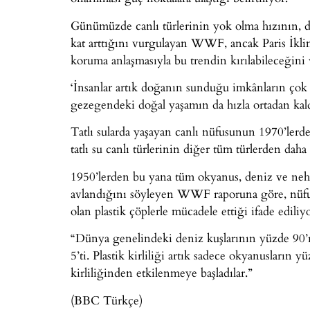
Günümüzde canlı türlerinin yok olma hızının, d
kat arttığını vurgulayan WWF, ancak Paris İkli
koruma anlaşmasıyla bu trendin kırılabileceğini
‘İnsanlar artık doğanın sunduğu imkânların çok 
gezegendeki doğal yaşamın da hızla ortadan kaldı
Tatlı sularda yaşayan canlı nüfusunun 1970’le
tatlı su canlı türlerinin diğer tüm türlerden dah
1950’lerden bu yana tüm okyanus, deniz ve nehir
avlandığını söyleyen WWF raporuna göre, nüfusu 
olan plastik çöplerle mücadele ettiği ifade ediliyo
“Dünya genelindeki deniz kuşlarının yüzde 90’ı
5’ti. Plastik kirliliği artık sadece okyanusların y
kirliliğinden etkilenmeye başladılar.”
(BBC Türkçe)