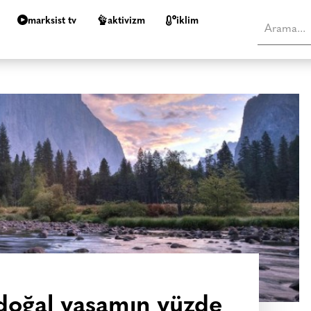
marksist tv
aktivizm
i̇klim
 doğal yaşamın yüzde