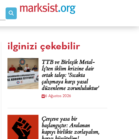
ilginizi çekebilir
TTB ve Birleşik Metal-
İş'ten iklim krizine dair
ortak talep: 'Sıcakta
çalışmaya karşı yasal
düzenleme zorunluluktur'
6 Ağustos 2026
Çerçeve yasa bir
başlangıçtır: Aralanan
kapıyı birlikte zorlayalım,