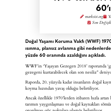
60’
marksist.org
Y
Son Değişik
Doğal Yaşamı Koruma Vakfı (WWF) 1970’l
ısınma, plansız avlanma gibi nedenlerd
yüzde 60 oranında azaldığını açıkladı.
WWF’in ‘Yaşayan Gezegen 2018’ raporunda ‘gez
gezegeni kurtarabilecek olan son nesiliz” deniyo
Raporda, 20. yüzyıla kadar insanların doğal kay
koyma hızından yavaş olduğu belirtiliyor.
Ancak özellikle 1970’lerden itibaren hızla artan
tarımın yaygınlaşması ve doğal kaynakları sömü
onarılması güç noktalara ulaştığı belirtiliyor.