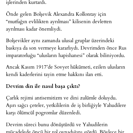
işlerinden kurtardı.
Önde gelen Bolşevik Alexandra Kollontay için
“mutfağın evlilikten ayrılması” kilisenin devletten
ayrılması kadar önemliydi.
Bolşevikler aynı zamanda ulusal gruplar üzerindeki
baskıya da son vermeye kararlıydı. Devrimden önce Rus
imparatorluğu “ulusların hapishanesi” olarak biliniyordu.
Ancak Kasım 1917’de Sovyet hükümeti, ezilen ulusların
kendi kaderlerini tayin etme hakkını ilan etti.
Devrim din ile nasıl başa çıktı?
Çarlık rejimi antisemitizm ve dini zulümle doluydu.
Aşırı sağcı çeteler, yetkililerin de iş birliğiyle Yahudilere
karşı ölümcül pogromlar düzenledi.
Devrim süreci bunu dönüştürdü ve Yahudilerin
mücadelede öncü bir rol oynadığını gördü. Böylece bir