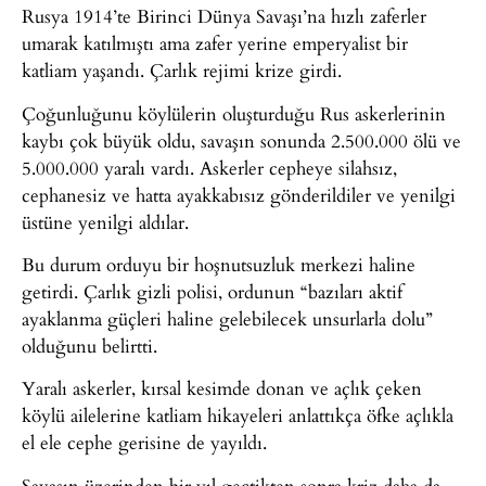
Rusya 1914’te Birinci Dünya Savaşı’na hızlı zaferler
umarak katılmıştı ama zafer yerine emperyalist bir
katliam yaşandı. Çarlık rejimi krize girdi.
Çoğunluğunu köylülerin oluşturduğu Rus askerlerinin
kaybı çok büyük oldu, savaşın sonunda 2.500.000 ölü ve
5.000.000 yaralı vardı. Askerler cepheye silahsız,
cephanesiz ve hatta ayakkabısız gönderildiler ve yenilgi
üstüne yenilgi aldılar.
Bu durum orduyu bir hoşnutsuzluk merkezi haline
getirdi. Çarlık gizli polisi, ordunun “bazıları aktif
ayaklanma güçleri haline gelebilecek unsurlarla dolu”
olduğunu belirtti.
Yaralı askerler, kırsal kesimde donan ve açlık çeken
köylü ailelerine katliam hikayeleri anlattıkça öfke açlıkla
el ele cephe gerisine de yayıldı.
Savaşın üzerinden bir yıl geçtikten sonra kriz daha da