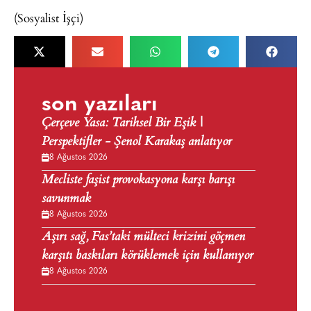
(Sosyalist İşçi)
son yazıları
Çerçeve Yasa: Tarihsel Bir Eşik |
Perspektifler - Şenol Karakaş anlatıyor
8 Ağustos 2026
Mecliste faşist provokasyona karşı barışı
savunmak
8 Ağustos 2026
Aşırı sağ, Fas’taki mülteci krizini göçmen
karşıtı baskıları körüklemek için kullanıyor
8 Ağustos 2026