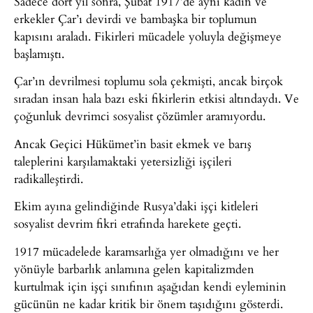
Sadece dört yıl sonra, Şubat 1917’de aynı kadın ve
erkekler Çar’ı devirdi ve bambaşka bir toplumun
kapısını araladı. Fikirleri mücadele yoluyla değişmeye
başlamıştı.
Çar’ın devrilmesi toplumu sola çekmişti, ancak birçok
sıradan insan hala bazı eski fikirlerin etkisi altındaydı. Ve
çoğunluk devrimci sosyalist çözümler aramıyordu.
Ancak Geçici Hükümet’in basit ekmek ve barış
taleplerini karşılamaktaki yetersizliği işçileri
radikalleştirdi.
Ekim ayına gelindiğinde Rusya’daki işçi kitleleri
sosyalist devrim fikri etrafında harekete geçti.
1917 mücadelede karamsarlığa yer olmadığını ve her
yönüyle barbarlık anlamına gelen kapitalizmden
kurtulmak için işçi sınıfının aşağıdan kendi eyleminin
gücünün ne kadar kritik bir önem taşıdığını gösterdi.