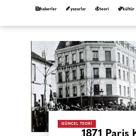
haberler
yazarlar
teori
kültür
GÜNCEL TEORI
1871 Paris