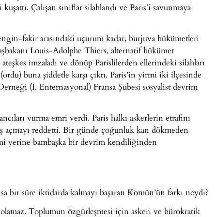
kuşattı. Çalışan sınıflar silahlandı ve Paris’i savunmaya
ngin-fakir arasındaki uçurum kadar, burjuva hükümetleri
başbakanı Louis-Adolphe Thiers, alternatif hükümet
teşkes imzaladı ve dönüp Parislilerden ellerindeki silahları
ordu) buna şiddetle karşı çıktı. Paris’in yirmi iki ilçesinde
i Derneği (I. Enternasyonal) Fransa Şubesi sosyalist devrim
yancıları vurma emri verdi. Paris halkı askerlerin etrafını
 ateş açmayı reddetti. Bir günde çoğunluk kan dökmeden
rimi yerine bambaşka bir devrim kendiliğinden
ısa bir süre iktidarda kalmayı başaran Komün’ün farkı neydi?
aç olamaz. Toplumun özgürleşmesi için askeri ve bürokratik