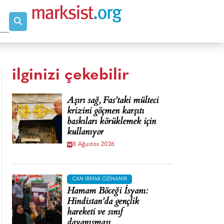
ilginizi çekebilir
Aşırı sağ, Fas’taki mülteci
krizini göçmen karşıtı
baskıları körüklemek için
kullanıyor
8 Ağustos 2026
CAN IRMAK ÖZINANIR
Hamam Böceği İsyanı:
Hindistan’da gençlik
hareketi ve sınıf
dayanışması