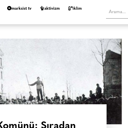
marksist tv
aktivizm
i̇klim
 Komünü: Sıradan