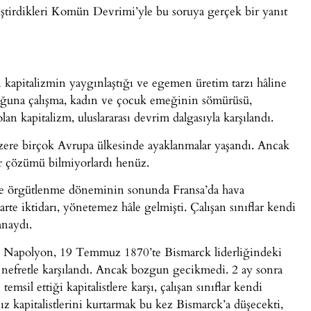
kleştirdikleri Komün Devrimi’yle bu soruya gerçek bir yanıt
n kapitalizmin yaygınlaştığı ve egemen üretim tarzı hâline
uğuna çalışma, kadın ve çocuk emeğinin sömürüsü,
an kapitalizm, uluslararası devrim dalgasıyla karşılandı.
üzere birçok Avrupa ülkesinde ayaklanmalar yaşandı. Ancak
er çözümü bilmiyorlardı henüz.
a ve örgütlenme döneminin sonunda Fransa’da hava
te iktidarı, yönetemez hâle gelmişti. Çalışan sınıflar kendi
anaydı.
I. Napolyon, 19 Temmuz 1870’te Bismarck liderliğindeki
, nefretle karşılandı. Ancak bozgun gecikmedi. 2 ay sonra
sil ettiği kapitalistlere karşı, çalışan sınıflar kendi
sız kapitalistlerini kurtarmak bu kez Bismarck’a düşecekti,