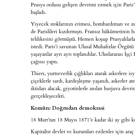
Prusya ordusu gelişen devrimi ezmek için Paris’i 
başladı.
Yiyecek stoklarının erimesi, bombardıman ve ze
de Parislileri kızdırmıştı. Fransız hükümetinin 
tehlikesini görmüştü. Hemen koşup Prusyalılarla a
istedi. Paris’i savunan Ulusal Muhafızlar Örgütü (
yaşayanlar ayrı ayrı toplandılar. Uluslararası İşç
çağrısı yaptı.
Thiers, yurtseverlik çığlıkları atarak askerlere is
çiçeklerle sardı, kardeşleşme yaşandı, askerler
iktidarı alacak, giyotinlerle anılan burjuva dev
gerçekleşecekti.
Komün: Doğrudan demokrasi
18 Mart’tan 18 Mayıs 1871’e kadar iki ay gibi k
Kapitalist devlet ve kurumları ezilenler için ar