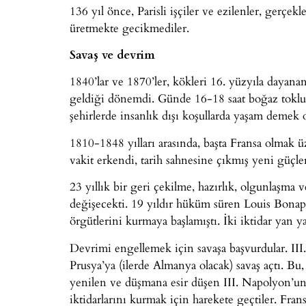
136 yıl önce, Parisli işçiler ve ezilenler, gerçe
üretmekte gecikmediler.
Savaş ve devrim
1840’lar ve 1870’ler, kökleri 16. yüzyıla dayana
geldiği dönemdi. Günde 16-18 saat boğaz tokl
şehirlerde insanlık dışı koşullarda yaşam demek ol
1810-1848 yılları arasında, başta Fransa olmak 
vakit erkendi, tarih sahnesine çıkmış yeni güçl
23 yıllık bir geri çekilme, hazırlık, olgunlaşm
değişecekti. 19 yıldır hüküm süren Louis Bonapar
örgütlerini kurmaya başlamıştı. İki iktidar yan y
Devrimi engellemek için savaşa başvurdular. II
Prusya’ya (ilerde Almanya olacak) savaş açtı. Bu
yenilen ve düşmana esir düşen III. Napolyon’un tem
iktidarlarını kurmak için harekete geçtiler. Fran