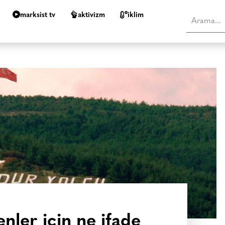
marksist tv
aktivizm
i̇klim
enler için ne ifade