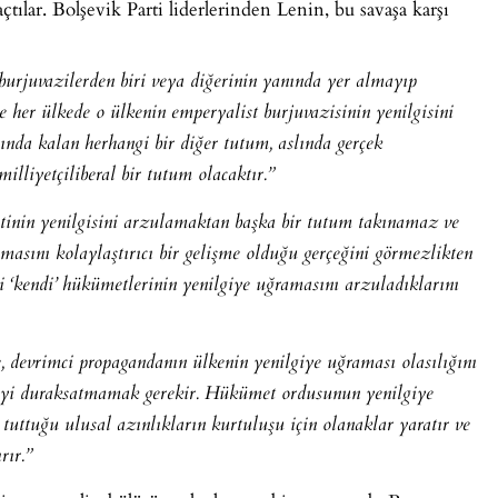
açtılar. Bolşevik Parti liderlerinden Lenin, bu savaşa karşı
urjuvazilerden biri veya diğerinin yanında yer almayıp
ve her ülkede o ülkenin emperyalist burjuvazisinin yenilgisini
ında kalan herhangi bir diğer tutum, aslında gerçek
lliyetçiliberal bir tutum olacaktır.”
metinin yenilgisini arzulamaktan başka bir tutum takınamaz ve
masını kolaylaştırıcı bir gelişme olduğu gerçeğini görmezlikten
i ‘kendi’ hükümetlerinin yenilgiye uğramasını arzuladıklarını
, devrimci propagandanın ülkenin yenilgiye uğraması olasılığını
leyi duraksatmamak gerekir. Hükümet ordusunun yenilgiye
tuttuğu ulusal azınlıkların kurtuluşu için olanaklar yaratır ve
rır.”