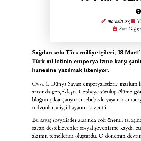
e
marksist.org
Ya
Son Değişi
Sağdan sola Türk milliyetçileri, 18 Mart
Türk milletinin emperyalizme karşı şanlı
hanesine yazılmak isteniyor.
Oysa 1. Dünya Savaşı emperyalistlerle mazlum halk
arasında gerçekleşti. Cepheye sürülüp ölüme gönd
bloğun çıkar çatışması sebebiyle yaşanan emperya
milyonlarca işçi hayatını kaybetti.
Bu savaş sosyalistler arasında çok önemli tartış
savaşı destekleyenler sosyal şovenizme kaydı, b
akımın temellerini oluşturdu. O dönemin devrimcil