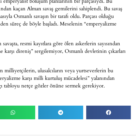
 emperyalist bölüşüm planlarının bir parçasıydı. Bu
sından kaçan Alman savaş gemilerini sahiplendi. Bu savaş
ıyla Osmanlı savaşın bir tarafı oldu. Parçası olduğu
 giden süreç de böyle başladı. Meselenin “emperyalizme
n savaşta, resmi kayıtlara göre ölen askerlerin sayısından
e karşı direniş” sergilemiyor, Osmanlı devletinin çıkarları
n milliyetçilerin, ulusalcıların veya yurtseverlerin bu
eryalizme karşı milli kurtuluş mücadelesi” yalanından
ığı tabloyu netçe gözler önüne sermek gerekiyor.