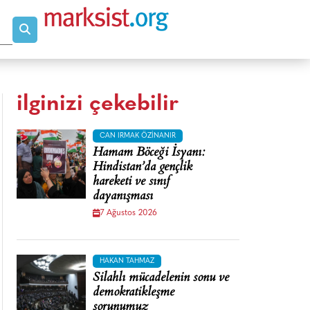
ilginizi çekebilir
CAN IRMAK ÖZINANIR
Hamam Böceği İsyanı:
Hindistan’da gençlik
hareketi ve sınıf
dayanışması
7 Ağustos 2026
HAKAN TAHMAZ
Silahlı mücadelenin sonu ve
demokratikleşme
sorunumuz