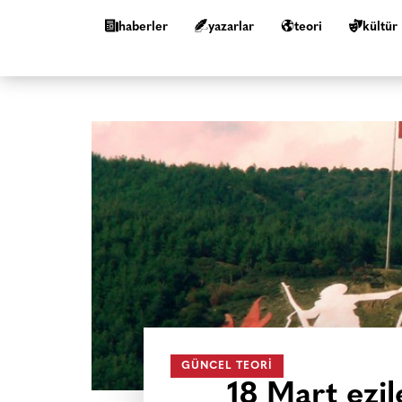
haberler
yazarlar
teori
kültür
GÜNCEL TEORI
18 Mart ezil