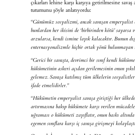
çıkarları lehine karşı karşıya getirilmesine savaş 
tutumunu şöyle anlatıyordu:
“Günümüz sosyalizmi, ancak savaşan emperyalist b
bunlardan her ikisini de ‘birbirinden kötü’ sayarsa 
arzularsa, kendi ismine layık kalacaktır. Bunun dış
enternasyonalizmle hiçbir ortak yönü bulunmayan mi
“Gerici bir savaşta, devrimci bir sınıf kendi hükü
hükümetinin askeri açıdan gerilemesinin onun yıkıl
gelemez. Savaşa katılmış tüm ülkelerin sosyalistler
ifade etmelidirler.”
“Hükümetin emperyalist savaşa giriştiği her ülkede
artırmasına bakıp hükümete karşı verilen mücade
uğraması o hükümeti zayıflatır, onun baskı altında 
egemen sınıflara karşı iç savaşa girişmeyi kolaylaştı