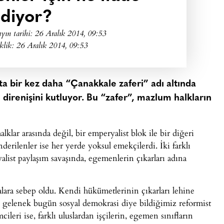
diyor?
yın tarihi:
26 Aralık 2014, 09:53
klik: 26 Aralık 2014, 09:53
’ta bir kez daha “Çanakkale zaferi” adı altında
 direnişini kutluyor. Bu “zafer”, mazlum halkların
lar arasında değil, bir emperyalist blok ile bir diğeri
erilenler ise her yerde yoksul emekçilerdi. İki farklı
list paylaşım savaşında, egemenlerin çıkarları adına
malara sebep oldu. Kendi hükümetlerinin çıkarları lehine
u gelenek bugün sosyal demokrasi diye bildiğimiz reformist
eri ise, farklı uluslardan işçilerin, egemen sınıfların