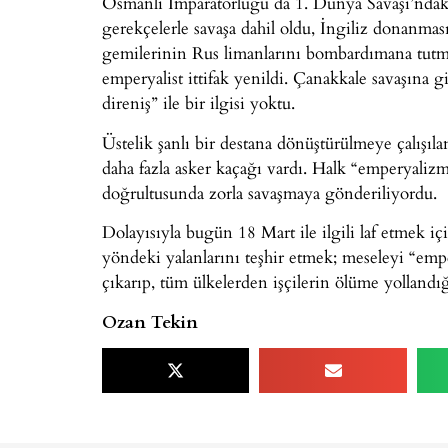
Osmanlı İmparatorluğu da 1. Dünya Savaşı’ndaki
gerekçelerle savaşa dahil oldu, İngiliz donanma
gemilerinin Rus limanlarını bombardımana tutmas
emperyalist ittifak yenildi. Çanakkale savaşına
direniş” ile bir ilgisi yoktu.
Üstelik şanlı bir destana dönüştürülmeye çalışıla
daha fazla asker kaçağı vardı. Halk “emperyalizm
doğrultusunda zorla savaşmaya gönderiliyordu.
Dolayısıyla bugün 18 Mart ile ilgili laf etmek içi
yöndeki yalanlarını teşhir etmek; meseleyi “emp
çıkarıp, tüm ülkelerden işçilerin ölüme yolland
Ozan Tekin