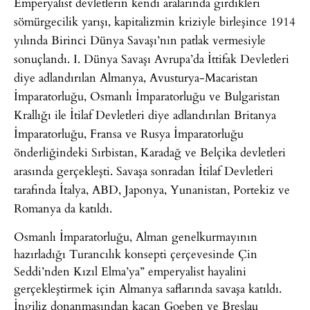
Emperyalist devletlerin kendi aralarında girdikleri
sömürgecilik yarışı, kapitalizmin kriziyle birleşince 1914
yılında Birinci Dünya Savaşı’nın patlak vermesiyle
sonuçlandı. I. Dünya Savaşı Avrupa’da İttifak Devletleri
diye adlandırılan Almanya, Avusturya-Macaristan
İmparatorluğu, Osmanlı İmparatorluğu ve Bulgaristan
Krallığı ile İtilaf Devletleri diye adlandırılan Britanya
İmparatorluğu, Fransa ve Rusya İmparatorluğu
önderliğindeki Sırbistan, Karadağ ve Belçika devletleri
arasında gerçekleşti. Savaşa sonradan İtilaf Devletleri
tarafında İtalya, ABD, Japonya, Yunanistan, Portekiz ve
Romanya da katıldı.
Osmanlı İmparatorluğu, Alman genelkurmayının
hazırladığı Turancılık konsepti çerçevesinde Çin
Seddi’nden Kızıl Elma’ya” emperyalist hayalini
gerçekleştirmek için Almanya saflarında savaşa katıldı.
İngiliz donanmasından kaçan Goeben ve Breslau