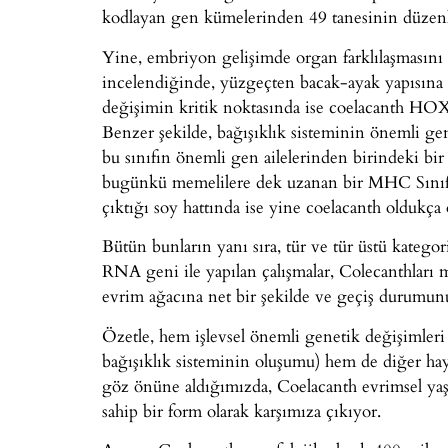
kodlayan gen kümelerinden 49 tanesinin düzenl
Yine, embriyon gelişimde organ farklılaşması
incelendiğinde, yüzgeçten bacak-ayak yapısına 
değişimin kritik noktasında ise coelacanth HOX
Benzer şekilde, bağışıklık sisteminin önemli g
bu sınıfın önemli gen ailelerinden birindeki bir
bugünkü memelilere dek uzanan bir MHC Sınıf I e
çıktığı soy hattında ise yine coelacanth oldukç
Bütün bunların yanı sıra, tür ve tür üstü kategor
RNA geni ile yapılan çalışmalar, Colecanthları 
evrim ağacına net bir şekilde ve geçiş durumunu
Özetle, hem işlevsel önemli genetik değişimleri
bağışıklık sisteminin oluşumu) hem de diğer hay
göz önüne aldığımızda, Coelacanth evrimsel yaşa
sahip bir form olarak karşımıza çıkıyor.