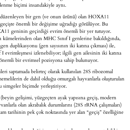
enme biçimi insandakiyle aynı.
nı düzenleyen bir gen (ve onun ürünü) olan HOXA11
geçişte önemli bir değişime uğradığı görülüyor. Bu
A11 geninin geçirdiği evrim önemli bir yer tutuyor.
en kümelerinden olan MHC Sınıf I genlerine bakıldığında,
 gen duplikasyonu (gen sayısının iki katına çıkması) ile,
vrimleşmesi izlenebiliyor; ilgili gen ailesinin iki katına
a önemli bir evrimsel pozisyona sahip bulunuyor.
ileri saptamada belirteç olarak kullanılan 28S ribozomal
memelilerin de dahil olduğu omurgalı hayvanlarla oluşturulan
 simgeler biçimde yerleştiriyor.
 (beyin gelişimi, yüzgeçten ayak yapısına geçiş, modern
vanlarla olan akrabalık durumlarını (28S rRNA çalışmaları)
m tarihinin pek çok noktasında yer alan “geçiş” özelliğine