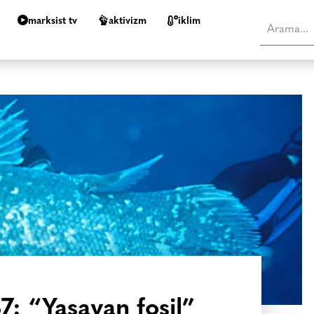
marksist tv
aktivizm
i̇klim
7: “Yaşayan fosil”