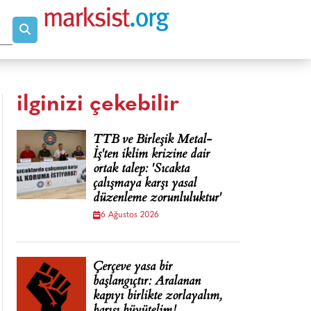
ilginizi çekebilir
TTB ve Birleşik Metal-
İş'ten iklim krizine dair
ortak talep: 'Sıcakta
çalışmaya karşı yasal
düzenleme zorunluluktur'
6 Ağustos 2026
Çerçeve yasa bir
başlangıçtır: Aralanan
kapıyı birlikte zorlayalım,