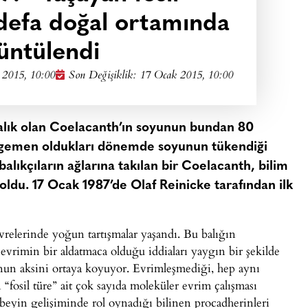
 defa doğal ortamında
üntülendi
 2015, 10:00
Son Değişiklik: 17 Ocak 2015, 10:00
 balık olan Coelacanth’ın soyunun bundan 80
 egemen oldukları dönemde soyunun tükendiği
balıkçıların ağlarına takılan bir Coelacanth, bilim
ldu. 17 Ocak 1987’de Olaf Reinicke tarafından ilk
evrelerinde yoğun tartışmalar yaşandı. Bu balığın
evrimin bir aldatmaca olduğu iddiaları yaygın bir şekilde
bunun aksini ortaya koyuyor. Evrimleşmediği, hep aynı
 “fosil türe” ait çok sayıda moleküler evrim çalışması
eyin gelişiminde rol oynadığı bilinen procadherinleri