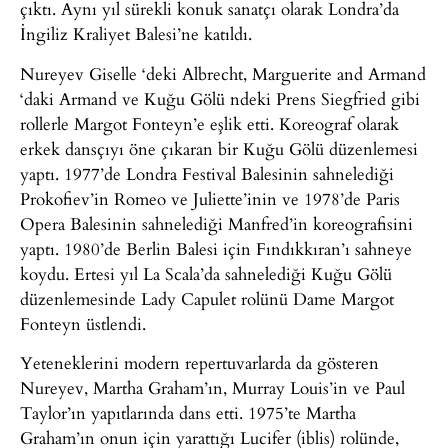
çıktı. Aynı yıl sürekli konuk sanatçı olarak Londra’da
İngiliz Kraliyet Balesi’ne katıldı.
Nureyev Giselle ‘deki Albrecht, Marguerite and Armand
‘daki Armand ve Kuğu Gölü ndeki Prens Siegfried gibi
rollerle Margot Fonteyn’e eşlik etti. Koreograf olarak
erkek dansçıyı öne çıkaran bir Kuğu Gölü düzenlemesi
yaptı. 1977’de Londra Festival Balesinin sahnelediği
Prokofiev’in Romeo ve Juliette’inin ve 1978’de Paris
Opera Balesinin sahnelediği Manfred’in koreografisini
yaptı. 1980’de Berlin Balesi için Fındıkkıran’ı sahneye
koydu. Ertesi yıl La Scala’da sahnelediği Kuğu Gölü
düzenlemesinde Lady Capulet rolünü Dame Margot
Fonteyn üstlendi.
Yeteneklerini modern repertuvarlarda da gösteren
Nureyev, Martha Graham’ın, Murray Louis’in ve Paul
Taylor’ın yapıtlarında dans etti. 1975’te Martha
Graham’ın onun için yarattığı Lucifer (iblis) rolünde,