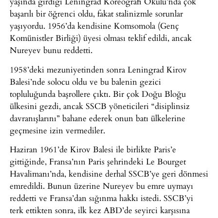
yaşında girdiği Leningrad Koreografi Okulu’nda çok
başarılı bir öğrenci oldu, fakat stalinizmle sorunlar
yaşıyordu. 1956’da kendisine Komsomola (Genç
Komünistler Birliği) üyesi olması teklif edildi, ancak
Nureyev bunu reddetti.
1958’deki mezuniyetinden sonra Leningrad Kirov
Balesi’nde solocu oldu ve bu balenin gezici
topluluğunda başrollere çıktı. Bir çok Doğu Bloğu
ülkesini gezdi, ancak SSCB yöneticileri “disiplinsiz
davranışlarını” bahane ederek onun batı ülkelerine
geçmesine izin vermediler.
Haziran 1961’de Kirov Balesi ile birlikte Paris’e
gittiğinde, Fransa’nın Paris şehrindeki Le Bourget
Havalimanı’nda, kendisine derhal SSCB’ye geri dönmesi
emredildi. Bunun üzerine Nureyev bu emre uymayı
reddetti ve Fransa’dan sığınma hakkı istedi. SSCB’yi
terk ettikten sonra, ilk kez ABD’de seyirci karşısına