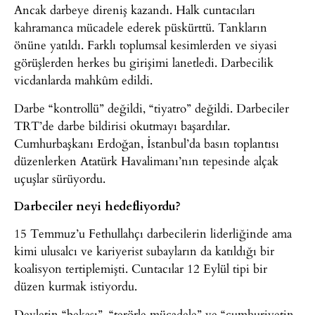
Ancak darbeye direniş kazandı. Halk cuntacıları
kahramanca mücadele ederek püskürttü. Tankların
önüne yatıldı. Farklı toplumsal kesimlerden ve siyasi
görüşlerden herkes bu girişimi lanetledi. Darbecilik
vicdanlarda mahkûm edildi.
Darbe “kontrollü” değildi, “tiyatro” değildi. Darbeciler
TRT’de darbe bildirisi okutmayı başardılar.
Cumhurbaşkanı Erdoğan, İstanbul’da basın toplantısı
düzenlerken Atatürk Havalimanı’nın tepesinde alçak
uçuşlar sürüyordu.
Darbeciler neyi hedefliyordu?
15 Temmuz’u Fethullahçı darbecilerin liderliğinde ama
kimi ulusalcı ve kariyerist subayların da katıldığı bir
koalisyon tertiplemişti. Cuntacılar 12 Eylül tipi bir
düzen kurmak istiyordu.
Devletin “bekası”, “terörle mücadele” ve “cumhuriyetin