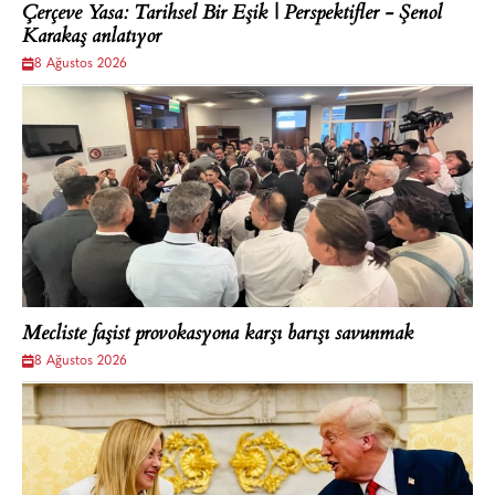
Çerçeve Yasa: Tarihsel Bir Eşik | Perspektifler - Şenol
Karakaş anlatıyor
8 Ağustos 2026
Mecliste faşist provokasyona karşı barışı savunmak
8 Ağustos 2026