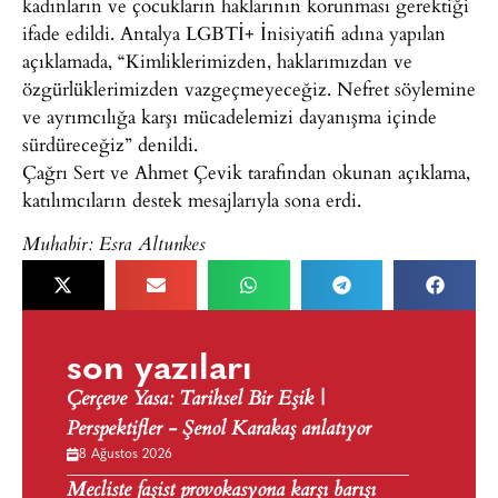
kadınların ve çocukların haklarının korunması gerektiği
ifade edildi. Antalya LGBTİ+ İnisiyatifi adına yapılan
açıklamada, “Kimliklerimizden, haklarımızdan ve
özgürlüklerimizden vazgeçmeyeceğiz. Nefret söylemine
ve ayrımcılığa karşı mücadelemizi dayanışma içinde
sürdüreceğiz” denildi.
Çağrı Sert ve Ahmet Çevik tarafından okunan açıklama,
katılımcıların destek mesajlarıyla sona erdi.
Muhabir: Esra Altunkes
son yazıları
Çerçeve Yasa: Tarihsel Bir Eşik |
Perspektifler - Şenol Karakaş anlatıyor
8 Ağustos 2026
Mecliste faşist provokasyona karşı barışı