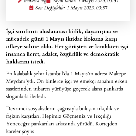
marksist.org
Yayın tarihi:
1 Mayıs 2023, 03:57
Son Değişiklik: 1 Mayıs 2023, 03:57
İşçi sınıfının uluslararası birlik, dayanışma ve
mücadele günü 1 Mayıs iktidar blokuna karşı
öfkeye sahne oldu. Her görüşten ve kimlikten işçi
insanca ücret, adalet, özgürlük ve demokratik
haklarını istedi.
En kalabalık şehir İstanbul’da 1 Mayıs’ın adresi Maltepe
Meydanı’ydı. On binlerce işçi ve emekçi sabahın erken
saatlerinden itibaren yürüyüşe geçerek alana pankartla
sloganlarla ilerledi.
Devrimci sosyalistlerin çağrısıyla buluşan ırkçılık ve
faşizm karşıtları, Hepimiz Göçmeniz ve Irkçılığı
Yeneceğiz pankartları arkasında yürüdü. Kortejden
kareler şöyle: