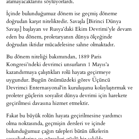
atamayacaklarını söylüyorlardı.
İçinde bulunduğumuz dönem ise geçmiş döneme
doğrudan karşıt niteliktedir. Savaşla [Birinci Dünya
Savaşı] başlayan ve Rusya’daki Ekim Devrimi’yle devam
eden bu dönem, proletaryanın dünya ölçeğinde
doğrudan iktidar mücadelesine sahne olmaktadır.
Bu dönem niteliği bakımından, 1889 Paris
Kongresi’ndeki devrimci unsurların 1 Mayıs’a
kazandırmaya çalıştıkları rolü hayata geçirmeye
uygundur. Bugün önümüzdeki görev Üçüncü
Devrimci Enternasyonal’in kuruluşunu kolaylaştırmak ve
proleter güçlerin sosyalist dünya devrimi için harekete
geçirilmesi davasına hizmet etmektir.
Fakat bu büyük rolün hayata geçirilmesine yardımcı
olma noktasında, geçmişin dersleri ve içinde
bulunduğumuz çağın talepleri bütün ülkelerin
sosyalistlerine şu görevleri güçlü bir şekilde