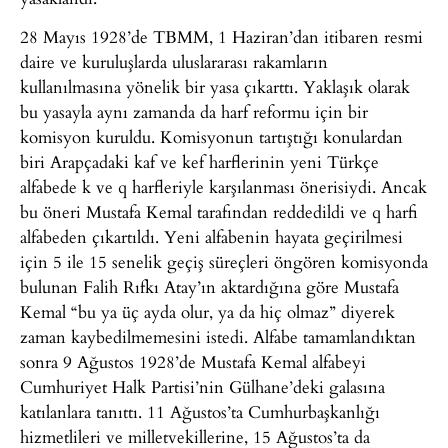
28 Mayıs 1928’de TBMM, 1 Haziran’dan itibaren resmi
daire ve kuruluşlarda uluslararası rakamların
kullanılmasına yönelik bir yasa çıkarttı. Yaklaşık olarak
bu yasayla aynı zamanda da harf reformu için bir
komisyon kuruldu. Komisyonun tartıştığı konulardan
biri Arapçadaki kaf ve kef harflerinin yeni Türkçe
alfabede k ve q harfleriyle karşılanması önerisiydi. Ancak
bu öneri Mustafa Kemal tarafından reddedildi ve q harfi
alfabeden çıkartıldı. Yeni alfabenin hayata geçirilmesi
için 5 ile 15 senelik geçiş süreçleri öngören komisyonda
bulunan Falih Rıfkı Atay’ın aktardığına göre Mustafa
Kemal “bu ya üç ayda olur, ya da hiç olmaz” diyerek
zaman kaybedilmemesini istedi. Alfabe tamamlandıktan
sonra 9 Ağustos 1928’de Mustafa Kemal alfabeyi
Cumhuriyet Halk Partisi’nin Gülhane’deki galasına
katılanlara tanıttı. 11 Ağustos’ta Cumhurbaşkanlığı
hizmetlileri ve milletvekillerine, 15 Ağustos’ta da