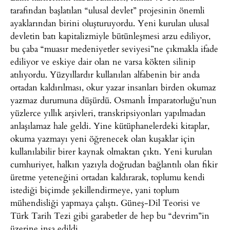
tarafından başlatılan “ulusal devlet” projesinin önemli
ayaklarından birini oluşturuyordu. Yeni kurulan ulusal
devletin batı kapitalizmiyle bütünleşmesi arzu ediliyor,
bu çaba “muasır medeniyetler seviyesi”ne çıkmakla ifade
ediliyor ve eskiye dair olan ne varsa kökten silinip
atılıyordu. Yüzyıllardır kullanılan alfabenin bir anda
ortadan kaldırılması, okur yazar insanları birden okumaz
yazmaz durumuna düşürdü. Osmanlı İmparatorluğu’nun
yüzlerce yıllık arşivleri, transkripsiyonları yapılmadan
anlaşılamaz hale geldi. Yine kütüphanelerdeki kitaplar,
okuma yazmayı yeni öğrenecek olan kuşaklar için
kullanılabilir birer kaynak olmaktan çıktı. Yeni kurulan
cumhuriyet, halkın yazıyla doğrudan bağlantılı olan fikir
üretme yeteneğini ortadan kaldırarak, toplumu kendi
istediği biçimde şekillendirmeye, yani toplum
mühendisliği yapmaya çalıştı. Güneş-Dil Teorisi ve
Türk Tarih Tezi gibi garabetler de hep bu “devrim”in
üzerine inşa edildi.