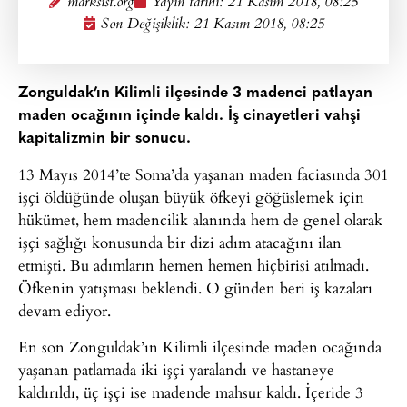
marksist.org
Yayın tarihi:
21 Kasım 2018, 08:25
Son Değişiklik: 21 Kasım 2018, 08:25
Zonguldak’ın Kilimli ilçesinde 3 madenci patlayan
maden ocağının içinde kaldı. İş cinayetleri vahşi
kapitalizmin bir sonucu.
13 Mayıs 2014’te Soma’da yaşanan maden faciasında 301
işçi öldüğünde oluşan büyük öfkeyi göğüslemek için
hükümet, hem madencilik alanında hem de genel olarak
işçi sağlığı konusunda bir dizi adım atacağını ilan
etmişti. Bu adımların hemen hemen hiçbirisi atılmadı.
Öfkenin yatışması beklendi. O günden beri iş kazaları
devam ediyor.
En son Zonguldak’ın Kilimli ilçesinde maden ocağında
yaşanan patlamada iki işçi yaralandı ve hastaneye
kaldırıldı, üç işçi ise madende mahsur kaldı. İçeride 3