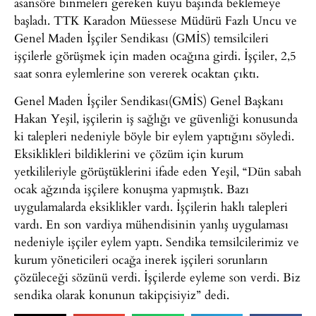
asansöre binmeleri gereken kuyu başında beklemeye
başladı. TTK Karadon Müessese Müdürü Fazlı Uncu ve
Genel Maden İşçiler Sendikası (GMİS) temsilcileri
işçilerle görüşmek için maden ocağına girdi. İşçiler, 2,5
saat sonra eylemlerine son vererek ocaktan çıktı.
Genel Maden İşçiler Sendikası(GMİS) Genel Başkanı
Hakan Yeşil, işçilerin iş sağlığı ve güvenliği konusunda
ki talepleri nedeniyle böyle bir eylem yaptığını söyledi.
Eksiklikleri bildiklerini ve çözüm için kurum
yetkilileriyle görüştüklerini ifade eden Yeşil, “Dün sabah
ocak ağzında işçilere konuşma yapmıştık. Bazı
uygulamalarda eksiklikler vardı. İşçilerin haklı talepleri
vardı. En son vardiya mühendisinin yanlış uygulaması
nedeniyle işçiler eylem yaptı. Sendika temsilcilerimiz ve
kurum yöneticileri ocağa inerek işçileri sorunların
çözüleceği sözünü verdi. İşçilerde eyleme son verdi. Biz
sendika olarak konunun takipçisiyiz” dedi.