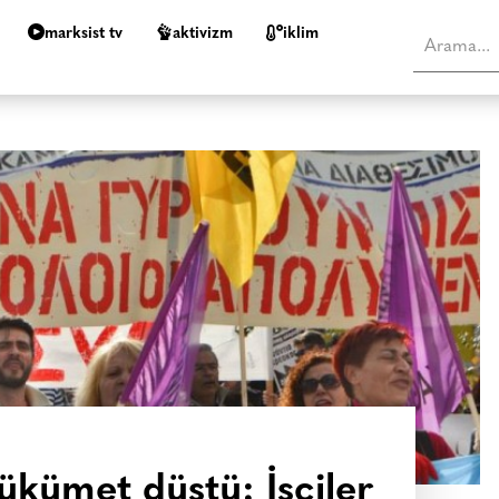
marksist tv
aktivizm
i̇klim
ükümet düştü: İşçiler