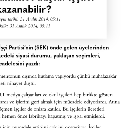
kazanabilir?
yın tarihi:
31 Aralık 2014, 05:11
klik: 31 Aralık 2014, 05:11
şçi Partisi’nin (SEK) önde gelen üyelerinden
deki siyasi durumu, yaklaşan seçimleri,
cadelesini yazdı:
rlamentonun dışında kutlama yapıyordu çünkü muhafazakâr
ti nihayet düştü.
RT medya çalışanları ve okul işçileri hep birlikte gösteri
şlardı ve işlerini geri almak için mücadele ediyorlardı. Atina
men işçiler de onlara katıldı. Bu işçilerin ücretleri
 hemen önce fabrikayı kapatmış ve işgal etmişlerdi.
için mücadele ettiğini çok iyi gösteriyor. İşçiler,