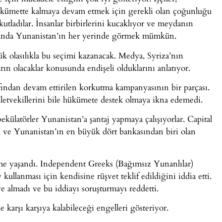
kümette kalmaya devam etmek için gerekli olan çoğunluğu
tladılar. İnsanlar birbirlerini kucaklıyor ve meydanın
şu anda Yunanistan’ın her yerinde görmek mümkün.
k olasılıkla bu seçimi kazanacak. Medya, Syriza’nın
ın olacaklar konusunda endişeli olduklarını anlatıyor.
fından devam ettirilen korkutma kampanyasının bir parçası.
etvekillerini bile hükümete destek olmaya ikna edemedi.
külatörler Yunanistan’a şantaj yapmaya çalışıyorlar. Capital
u ve Yunanistan’ın en büyük dört bankasından biri olan
şme yaşandı. Independent Greeks (Bağımsız Yunanlılar)
kullanması için kendisine rüşvet teklif edildiğini iddia etti.
 almadı ve bu iddiayı soruşturmayı reddetti.
 karşı karşıya kalabileceği engelleri gösteriyor.