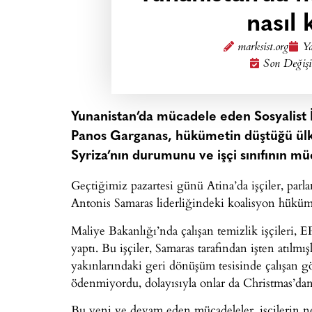
nasıl 
marksist.org
Ya
Son Değişi
Yunanistan’da mücadele eden Sosyalist İ
Panos Garganas, hükümetin düştüğü ülke
Syriza’nın durumunu ve işçi sınıfının mü
Geçtiğimiz pazartesi günü Atina’da işçiler, pa
Antonis Samaras liderliğindeki koalisyon hüküme
Maliye Bakanlığı’nda çalışan temizlik işçileri, E
yaptı. Bu işçiler, Samaras tarafından işten atılmı
yakınlarındaki geri dönüşüm tesisinde çalışan göç
ödenmiyordu, dolayısıyla onlar da Christmas’dan
Bu yeni ve devam eden mücadeleler, işçilerin ne 