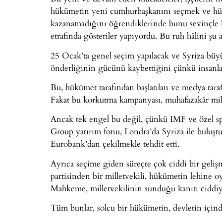
hükümetin yeni cumhurbaşkanını seçmek ve hü
kazanamadığını öğrendiklerinde bunu sevinçle ku
etrafında gösteriler yapıyordu. Bu ruh hâlini 
25 Ocak’ta genel seçim yapılacak ve Syriza büyü
önderliğinin gücünü kaybettiğini çünkü insanlar
Bu, hükümet tarafından başlatılan ve medya tara
Fakat bu korkutma kampanyası, muhafazakâr mill
Ancak tek engel bu değil, çünkü IMF ve özel spe
Group yatırım fonu, Londra’da Syriza ile buluşt
Eurobank’dan çekilmekle tehdit etti.
Ayrıca seçime giden süreçte çok ciddi bir geli
partisinden bir milletvekili, hükümetin lehine oy 
Mahkeme, milletvekilinin sunduğu kanıtı ciddiye
Tüm bunlar, solcu bir hükümetin, devletin içinde