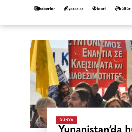
haberler
yazarlar
teori
kültür
DÜNYA
Yunanistan’da h