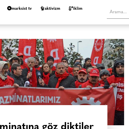
marksist tv
aktivizm
i̇klim
minatına göz diktiler