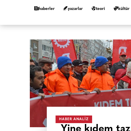
haberler
yazarlar
teori
kültür
HABER ANALIZ
Yine kıdem taz