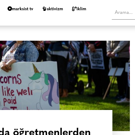
marksist tv
aktivizm
i̇klim
’da öğretmenlerden