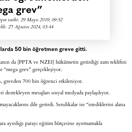
ga grev”
yın tarihi:
29 Mayıs 2019, 09:52
lik: 27 Ağustos 2024, 03:44
llarda 50 bin öğretmen greve gitti.
anın da (PPTA ve NZEI) hükümetin getirdiği zam teklifini
le “mega grev” gerçekleşiyor.
, grevden 700 bin öğrenci etkileniyor.
i destekleyen mesajları sosyal medyada paylaşılıyor.
yacaklarını dile getirdi. Sendikalar ise “istediklerini alana
lara ayırdığı parayı eğitim bütçesine ayırmamakla