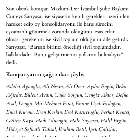
Son olarak konuşan Mazlum-Der İstanbul Şube Başkanı
Cüneyt Sarıyaşar ise siyasetin kendi gerekleri üzerinden
hareket edip oy konsolidasyonu ile barış sürecini
eşzamanlı götürmek zorunda olduğunu, esas etkin
olması gerekenin ise sivil toplum olduğunu dile getirdi.
Sarıyaşar, “Barışın birinci önceliği sivil toplumdadır,
halklardadır. Bunu geliştirmenin yollarını bulmalıyız”
dedi.
Kampanyanın çağrıcıları şöyle:
Adalet Ağaoğlu, Ali Nesin, Ali Öner, Aydın Engin, Bekir
Ağırdır, Bülent Aydın, Cafer Solgun, Cengiz Aktar, Defne
Asal, Dengir Mir Mehmet Fırat, Emine Uçak Erdoğan,
Emel Kurma, Eren Keskin, Erol Katırcıoğlu, Ferhat Kentel,
Gülten Kaya, Hadi Uluengin, Hale Soygazi, Halil Ergün,
Hidayet Şefkatli Tuksal, İbrahim Betil, ​İpek Çalışlar,