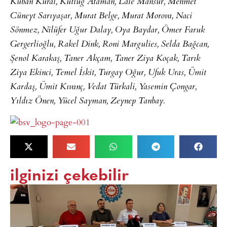
Kuban Kural, Kutluğ Ataman,​ Lale Mansur, Mehmet
Cüneyt Sarıyaşar, Murat Belge, Murat Morova, Naci
Sönmez, Nilüfer Uğur Dalay, Oya Baydar, Ömer Faruk
Gergerlioğlu, Rakel Dink, Roni Margulies, Selda Bağcan, ​
Şenol Karakaş, Taner Akçam, Taner Ziya Koçak, Tarık
Ziya Ekinci, Temel İskit, Turgay Oğur, Ufuk Uras, Ümit
Kardaş, Ümit Kıvanç, Vedat Türkali, Yasemin Çongar,
Yıldız Önen, Yücel Sayman, Zeynep Tanbay.
ilginizi çekebilir