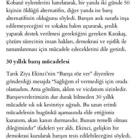
Kobanê eylemlerini hatırlatarak, bir yanda iki günde 50
kişinin öldüğü alternatifin, diğer yanda ise barış
alternatifinin olduğunu söyledi. Barışın asık suratla inşa
edilemeyeceğini ve sokakta balon uçurarak, şenlik
yaparak destek verilmesi gerektiğini gereken Karakaş,
çözüm sürecinin insan hakları, demokrasi ve eşitlik ile
tamamlanması için mücadele edeceklerini dile getirdi.
30 yıllık barış mücadelesi
Tarık Ziya Ekinci’nin “Barışa söz ver” diyenlere
gönderdiği mesajda “Sağlığım el vermediği için orada
olamadım. Ama gönlüm, aklım ve vicdanım sizinledir.
Barışseverlerimizin dur durak bilmeden 30 yıllık
mücadele sık sık kesintiye uğradı. Bu uzun erimli
mücadelenin bugünkü aşamasında elde ettiğimiz
kazanım, akan kanın durmasıdır. Bunun temelli olması
dileğimizdir” ifadeleri yer aldı. Ekinci, gelişkin bir
demokrasi kurularak barışın tesis edilebileceğini söyledi.